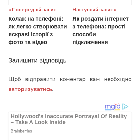
Навігація
Попередній запис
Наступний запис
Колаж на телефоні:
Як роздати інтернет
записів
як легко створювати
з телефона: прості
яскраві історії з
способи
фото та відео
підключення
Залишити відповідь
Щоб відправити коментар вам необхідно
авторизуватись
.