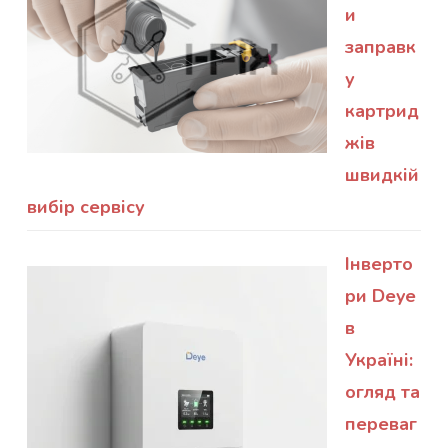
и
заправк
у
картрид
жів
швидкій
вибір сервісу
Інверто
ри Deye
в
Україні:
огляд та
переваг