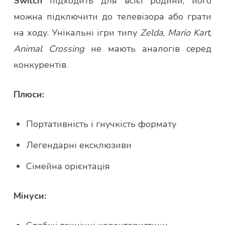
Switch
підходить для всієї родини, його
можна підключити до телевізора або грати
на ходу. Унікальні ігри типу
Zelda
,
Mario Kart
,
Animal Crossing
не мають аналогів серед
конкурентів.
Плюси:
Портативність і гнучкість формату
Легендарні ексклюзиви
Сімейна орієнтація
Мінуси: