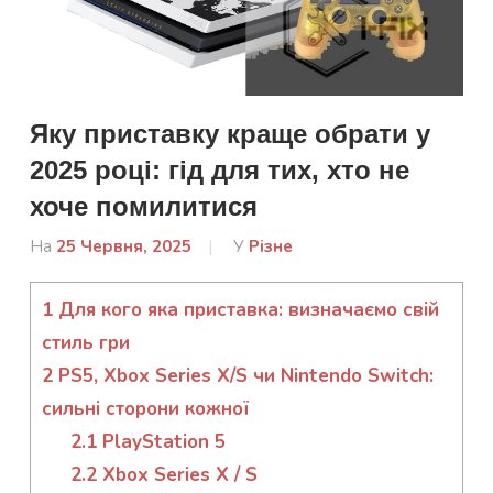
Яку приставку краще обрати у
2025 році: гід для тих, хто не
хоче помилитися
На
25 Червня, 2025
Від
У
Різне
Ковальчук
Аліна
1
Для кого яка приставка: визначаємо свій
стиль гри
2
PS5, Xbox Series X/S чи Nintendo Switch:
сильні сторони кожної
2.1
PlayStation 5
2.2
Xbox Series X / S