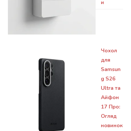
и
Чохол
для
Samsun
g S26
Ultra та
Айфон
17 Про:
Огляд
новинок