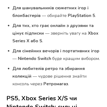
Для шанувальників сюжетних ігор і
блокбастерів
— обирайте
PlayStation 5
.
Для тих, хто грає онлайн з друзями та
цінує підписки
— зверніть увагу на
Xbox
Series X або S
.
Для сімейних вечорів і портативних ігор
—
Nintendo Switch
буде кращим вибором.
Для любителів ретро та збирання
колекцій
— чудове рішення знайти
консоль через
Ретромагаз
.
PS5, Xbox Series X/S чи
Nintendo Switch: сильні