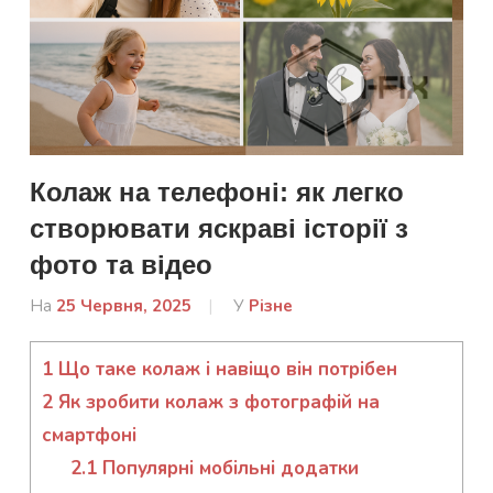
Колаж на телефоні: як легко
створювати яскраві історії з
фото та відео
На
25 Червня, 2025
Від
У
Різне
Гапон
Юлія
1
Що таке колаж і навіщо він потрібен
2
Як зробити колаж з фотографій на
смартфоні
2.1
Популярні мобільні додатки