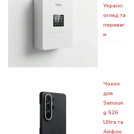
Україні:
огляд та
переваг
и
Чохол
для
Samsun
g S26
Ultra та
Айфон