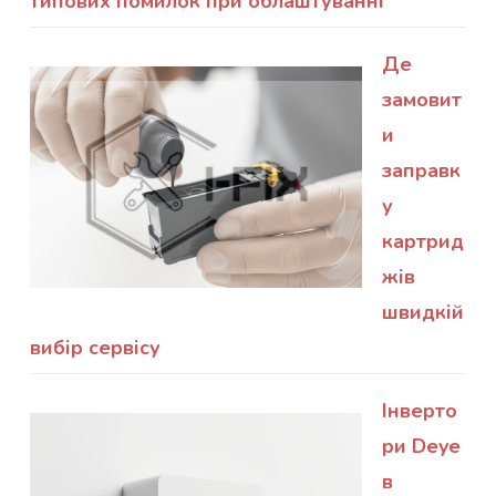
типових помилок при облаштуванні
Де
замовит
и
заправк
у
картрид
жів
швидкій
вибір сервісу
Інверто
ри Deye
в