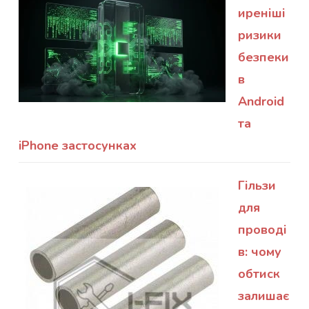
иреніші
ризики
безпеки
в
Android
та
iPhone застосунках
Гільзи
для
проводі
в: чому
обтиск
залишає