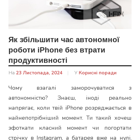
Як збільшити час автономної
роботи iPhone без втрати
продуктивності
На
23 Листопада, 2024
Від
У
Корисні поради
admin
Чому взагалі заморочуватися з
автономністю? Знаєш, іноді реально
напрягає, коли твій iPhone розряджається в
найнепотрібніший момент. Ти такий хочеш
зфоткати класний момент чи погортати
стрічку в Instagram, а батарея вже на нулі.