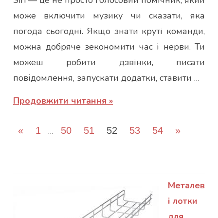
може включити музику чи сказати, яка
погода сьогодні. Якщо знати круті команди,
можна добряче зекономити час і нерви. Ти
можеш робити дзвінки, писати
повідомлення, запускати додатки, ставити …
Продовжити читання
Пагінація
Попередні
Наступні
«
1
…
50
51
52
53
54
»
записів
записи
записи
Металев
і лотки
для