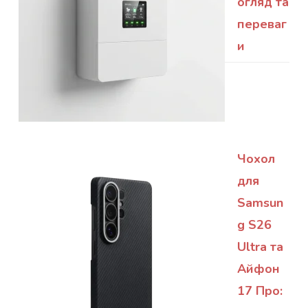
огляд та
переваг
и
Чохол
для
Samsun
g S26
Ultra та
Айфон
17 Про: