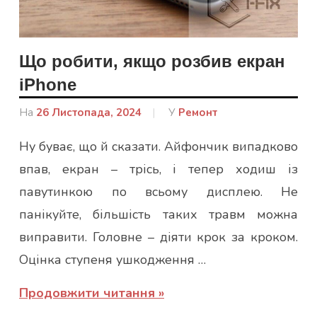
Що робити, якщо розбив екран
iPhone
На
26 Листопада, 2024
Від
У
Ремонт
admin
Ну буває, що й сказати. Айфончик випадково
впав, екран – трісь, і тепер ходиш із
павутинкою по всьому дисплею. Не
панікуйте, більшість таких травм можна
виправити. Головне – діяти крок за кроком.
Оцінка ступеня ушкодження …
Продовжити читання