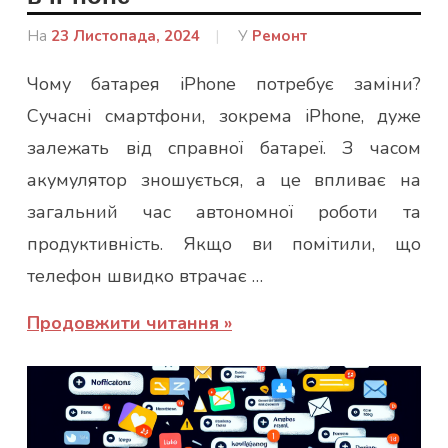
На
23 Листопада, 2024
Від
У
Ремонт
admin
Чому батарея iPhone потребує заміни?
Сучасні смартфони, зокрема iPhone, дуже
залежать від справної батареї. З часом
акумулятор зношується, а це впливає на
загальний час автономної роботи та
продуктивність. Якщо ви помітили, що
телефон швидко втрачає …
Продовжити читання