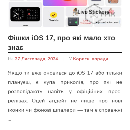
Фішки iOS 17, про які мало хто
знає
На
27 Листопада, 2024
Від
У
Корисні поради
admin
Якщо ти вже оновився до iOS 17 або тільки
плануєш, є купа приколів, про які не
розповідають навіть у офіційних прес-
релізах. Оцей апдейт не лише про нові
іконки чи фонові шпалери — там є справжні
…