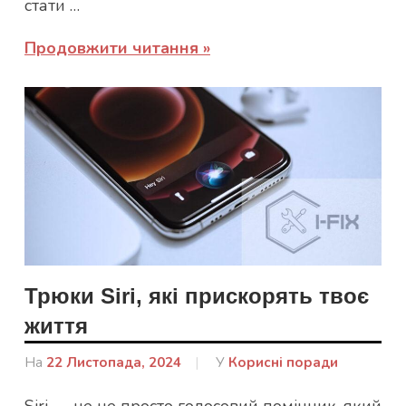
стати …
Продовжити читання
Трюки Siri, які прискорять твоє
життя
На
22 Листопада, 2024
Від
У
Корисні поради
admin
Siri — це не просто голосовий помічник, який