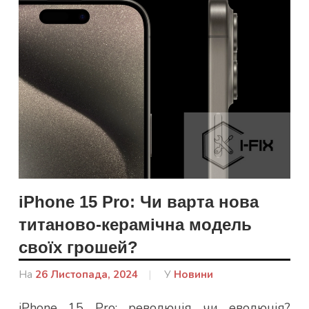
iPhone 15 Pro: Чи варта нова
титаново-керамічна модель
своїх грошей?
На
26 Листопада, 2024
Від
У
Новини
admin
iPhone 15 Pro: революція чи еволюція?