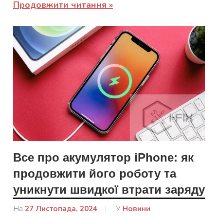
Продовжити читання
Все про акумулятор iPhone: як
продовжити його роботу та
уникнути швидкої втрати заряду
На
27 Листопада, 2024
Від
У
Новини