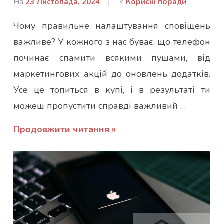
На
23 Листопада, 2024
Від
У
Корисні поради
admin
Чому правильне налаштування сповіщень
важливе? У кожного з нас буває, що телефон
починає спамити всякими пушами, від
маркетингових акцій до оновлень додатків.
Усе це топиться в купі, і в результаті ти
можеш пропустити справді важливий …
Продовжити читання