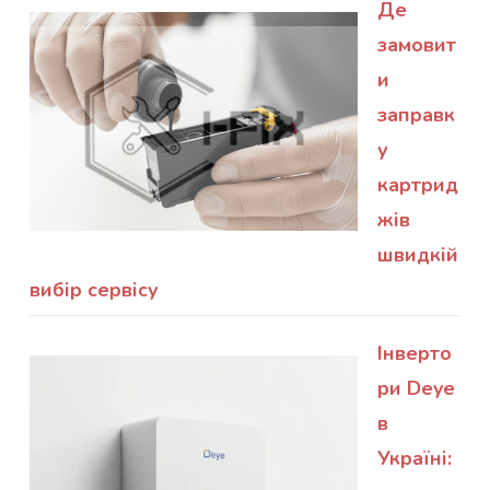
Де
замовит
и
заправк
у
картрид
жів
швидкій
вибір сервісу
Інверто
ри Deye
в
Україні: