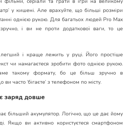
и фільми, серіали та грати в ігри на великому
еатр’ у кишені. Але врахуйте, що більші розміри
танні однією рукою. Для багатьох людей Pro Max
ручно, і ви не проти додаткової ваги, то це
, легший і краще лежить у руці. Його простіше
екст чи намагаєтеся зробити фото однією рукою.
саме такому формату, бо це більш зручно в
ви часто ‘бігаєте’ з телефоном по місту.
ає заряд довше
має більший акумулятор. Логічно, що це дає йому
і. Якщо ви активно користуєтеся смартфоном