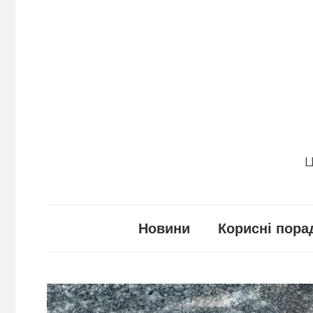
Перейти
до
вмісту
Ц
Новини
Корисні пора