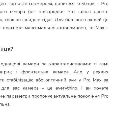
ео, гортаєте соцмережі, дивитеся ютубчик, – Pro
ого вечора без підзарядки. Pro також досить
ло, трошки швидше сідає. Для більшості людей це
 прагнете максимальної автономності, то Max –
ниця?
однакові камери за характеристиками: ті самі
траширик і фронтальна камера. Але у деяких
и стабілізацію або оптичний зум у Pro Max за
 для вас камера – це everything, і ви хочете
саме параметри пропонує актуальне покоління Pro
льна.