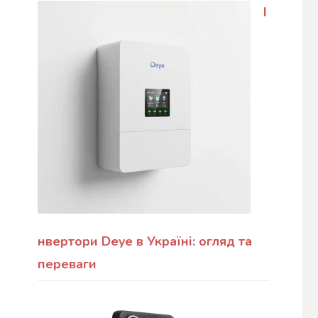
І
нвертори Deye в Україні: огляд та
переваги