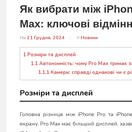
Як вибрати між iPhon
Max: ключові відмінн
На
21 Грудня, 2024
Від
У
Новини
admin
1
Розміри та дисплей
1.1
Автономність: чому Pro Max тримає 
1.1.1
Камери: справді однакові чи є р
Розміри та дисплей
Головна різниця між iPhone Pro та iPhone
екрану. Pro Max має більший дисплей, зазв