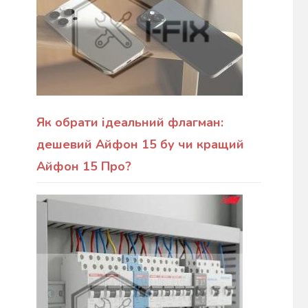
Як обрати ідеальний флагман:
дешевий Айфон 15 бу чи кращий
Айфон 15 Про?