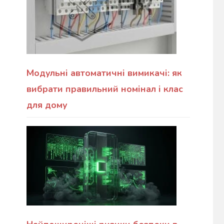
Модульні автоматичні вимикачі: як
вибрати правильний номінал і клас
для дому