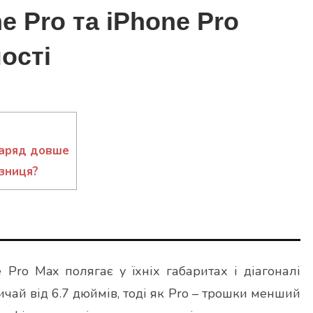
e Pro та iPhone Pro
ості
заряд довше
ізниця?
 Pro Max полягає у їхніх габаритах і діагоналі
ичай від 6.7 дюймів, тоді як Pro – трошки менший