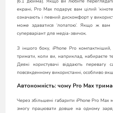
(6.1 дюйма). Якщо ви любите переглядат
екрані, Pro Max подарує вам цілий ‘кінот
означають і певний дискомфорт у викорис
може здаватися ‘лопатою’. Якщо ж вам з
суперваріант для медіа-звичок.
З іншого боку, iPhone Pro компактніший
тримати, коли ви, наприклад, набираєте т
Деякі користувачі віддають перевагу 
повсякденному використанні, особливо якщо 
Автономність: чому Pro Max трим
Через збільшені габарити iPhone Pro Max 
змогу працювати довше на одному заряд