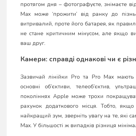
протягом дня – фотографуєте, знімаєте від
Max може ‘прожити’ від ранку до пізнь
витривалий, проте його батарея, як прави
не стане критичним мінусом, але якщо ви
ваш друг.
Камери: справді однакові чи є різ
Зазвичай лінійки Pro та Pro Max мають 
основні об’єктиви, телеоб’єктив, уль
поколіннях Apple може трохи покращуват
рахунок додаткового місця. Тобто, якщо
найкращий зум, зверніть увагу на те, які 
Max. У більшості ж випадків різниця мініма