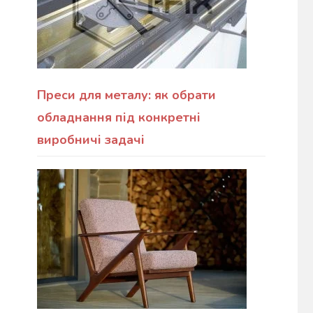
Преси для металу: як обрати
обладнання під конкретні
виробничі задачі