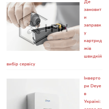
Де
замовит
и
заправк
у
картрид
жів
швидкій
вибір сервісу
Інверто
ри Deye
в
Україні: