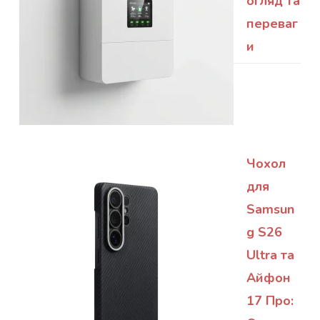
огляд та
переваг
и
Чохол
для
Samsun
g S26
Ultra та
Айфон
17 Про: