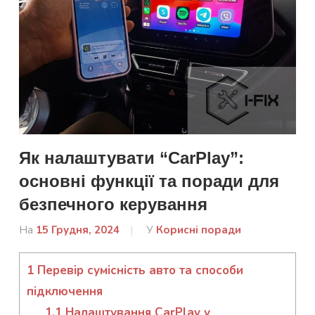
Як налаштувати “CarPlay”:
основні функції та поради для
безпечного керування
На
15 Грудня, 2024
Від
У
Корисні поради
admin
1
Перевір сумісність авто та способи
підключення
1.1
Налаштування CarPlay у