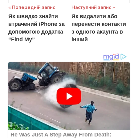
Навігація
Попередній запис
Наступний запис
Як швидко знайти
Як видалити або
записів
втрачений iPhone за
перенести контакти
допомогою додатка
з одного акаунта в
“Find My”
інший