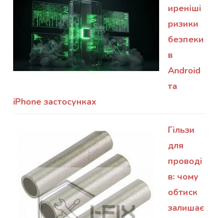
иреніші
ризики
безпеки
в
Android
та
iPhone застосунках
Гільзи
для
проводі
в: чому
обтиск
залишає