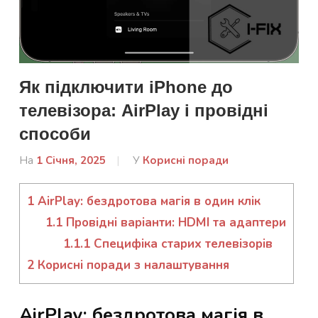
Як підключити iPhone до
телевізора: AirPlay і провідні
способи
На
1 Січня, 2025
Від
У
Корисні поради
admin
1
AirPlay: бездротова магія в один клік
1.1
Провідні варіанти: HDMI та адаптери
1.1.1
Специфіка старих телевізорів
2
Корисні поради з налаштування
AirPlay: бездротова магія в