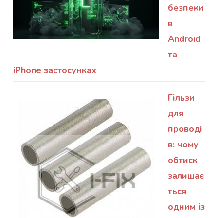
безпеки
в
Android
та
iPhone застосунках
Гільзи
для
проводі
в: чому
обтиск
залишає
ться
одним із