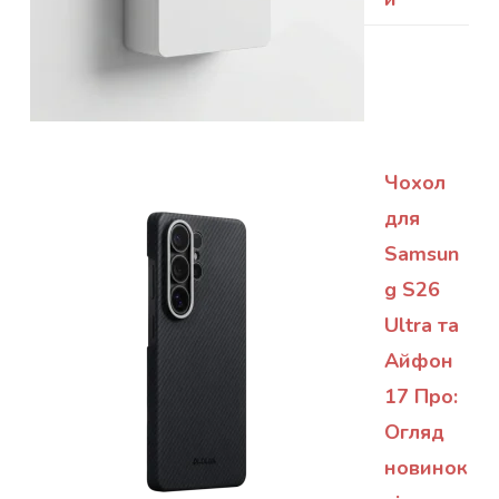
Чохол
для
Samsun
g S26
Ultra та
Айфон
17 Про:
Огляд
новинок