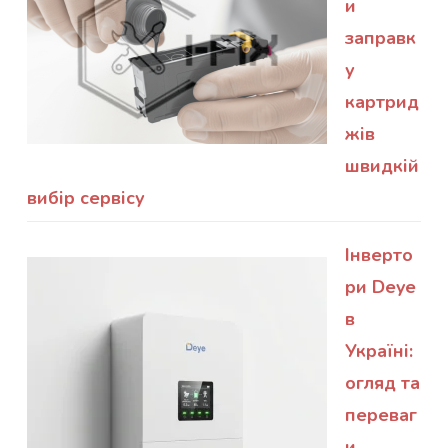
и
заправк
у
картрид
жів
швидкій
вибір сервісу
Інверто
ри Deye
в
Україні:
огляд та
переваг
и