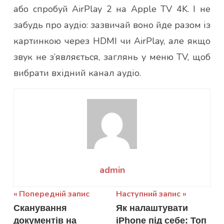
або спробуй AirPlay 2 на Apple TV 4K. І не
забудь про аудіо: зазвичай воно йде разом із
картинкою через HDMI чи AirPlay, але якщо
звук не з’являється, заглянь у меню TV, щоб
вибрати вхідний канал аудіо.
admin
Навігація
Попередній запис
Наступний запис
Сканування
Як налаштувати
записів
документів на
iPhone під себе: Топ