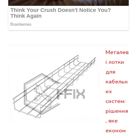
Металев
і лотки
для
кабельн
их
систем:
рішення
, яке
економ