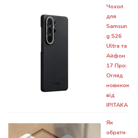
Чохол
для
Samsun
g S26
Ultra та
Айфон
17 Про:
Огляд
новинок
від
IPITAKA
Як
обрати