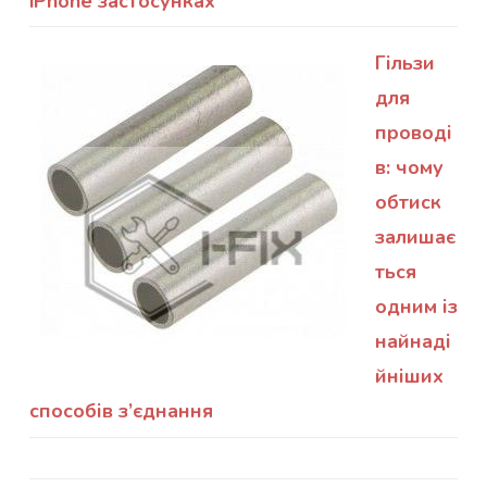
iPhone застосунках
Гільзи
для
проводі
в: чому
обтиск
залишає
ться
одним із
найнаді
йніших
способів з’єднання