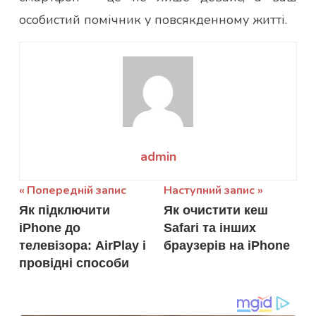
особистий помічник у повсякденному житті.
admin
Навігація
Попередній запис
Наступний запис
Як підключити
Як очистити кеш
записів
iPhone до
Safari та інших
телевізора: AirPlay і
браузерів на iPhone
провідні способи