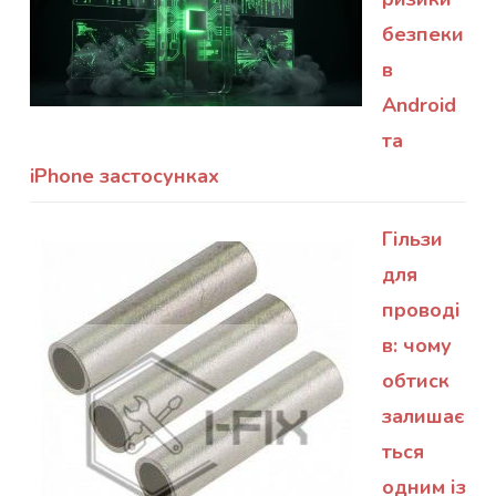
безпеки
в
Android
та
iPhone застосунках
Гільзи
для
проводі
в: чому
обтиск
залишає
ться
одним із