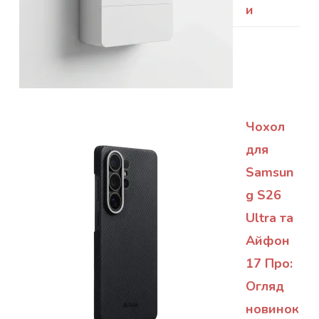
и
Чохол
для
Samsun
g S26
Ultra та
Айфон
17 Про:
Огляд
новинок