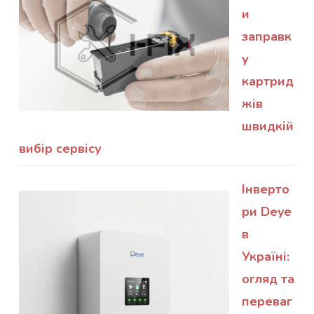
и
заправк
у
картрид
жів
швидкій
вибір сервісу
Інверто
ри Deye
в
Україні:
огляд та
переваг