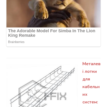
Металев
і лотки
для
кабельн
их
систем: