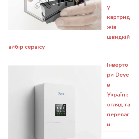
у
картрид
жів
швидкій
вибір сервісу
Інверто
ри Deye
в
Україні:
огляд та
переваг
и