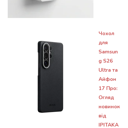
Чохол
для
Samsun
g S26
Ultra та
Айфон
17 Про:
Огляд
новинок
від
IPITAKA