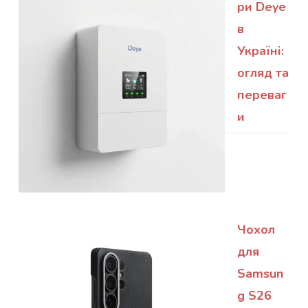
ри Deye
в
Україні:
огляд та
переваг
и
Чохол
для
Samsun
g S26