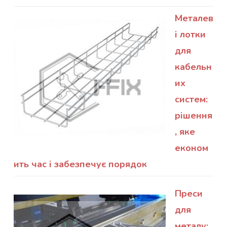
Металев
і лотки
для
кабельн
их
систем:
рішення
, яке
економ
ить час і забезпечує порядок
Преси
для
металу: