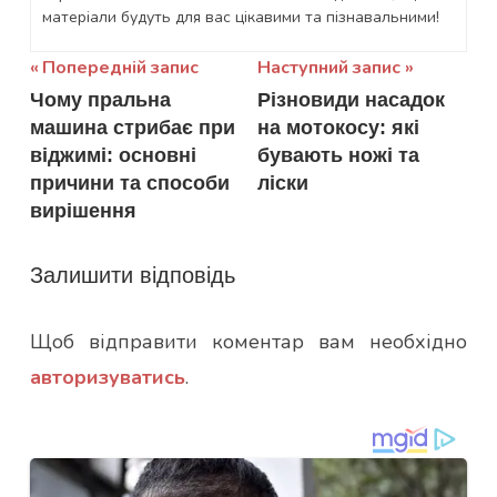
матеріали будуть для вас цікавими та пізнавальними!
Навігація
Попередній запис
Наступний запис
Чому пральна
Різновиди насадок
записів
машина стрибає при
на мотокосу: які
віджимі: основні
бувають ножі та
причини та способи
ліски
вирішення
Залишити відповідь
Щоб відправити коментар вам необхідно
авторизуватись
.