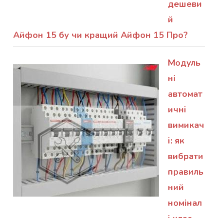
дешеви
й
Айфон 15 бу чи кращий Айфон 15 Про?
Модуль
ні
автомат
ичні
вимикач
і: як
вибрати
правиль
ний
номінал