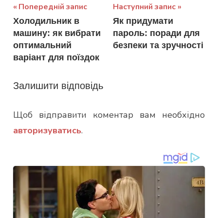
Навігація
Попередній запис
Наступний запис
Холодильник в
Як придумати
записів
машину: як вибрати
пароль: поради для
оптимальний
безпеки та зручності
варіант для поїздок
Залишити відповідь
Щоб відправити коментар вам необхідно
авторизуватись
.