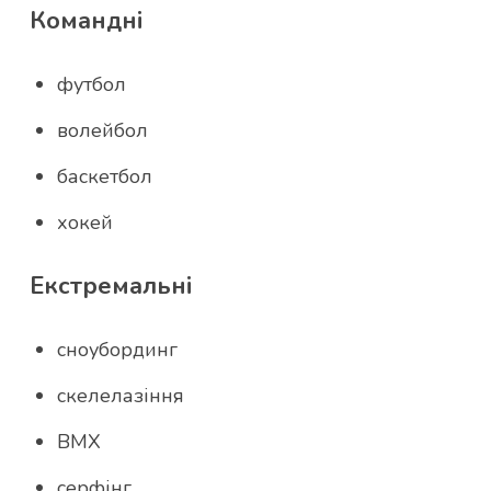
Командні
футбол
волейбол
баскетбол
хокей
Екстремальні
сноубординг
скелелазіння
BMX
серфінг