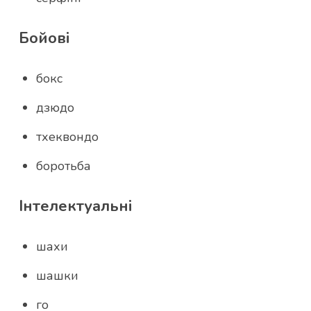
Бойові
бокс
дзюдо
тхеквондо
боротьба
Інтелектуальні
шахи
шашки
го