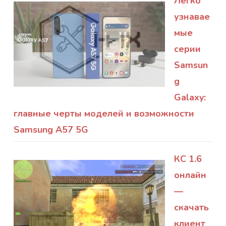
Легко
узнавае
мые
серии
Samsun
g
Galaxy:
главные черты моделей и возможности
Samsung A57 5G
КС 1.6
онлайн
—
скачать
клиент