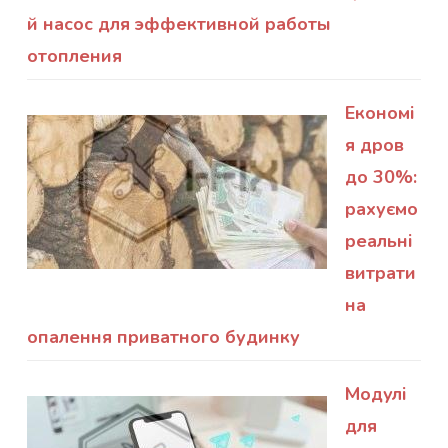
й насос для эффективной работы
отопления
Економі
я дров
до 30%:
рахуємо
реальні
витрати
на
опалення приватного будинку
Модулі
для