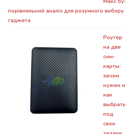
Макс бу:
порівняльний аналіз для розумного вибору
гаджета
Роутер
на две
сим-
карты:
зачем
нужен и
как
выбрать
под
свои
задачи