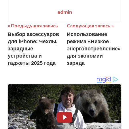
admin
Навигация
Предыдущая запись
Следующая запись
Выбор аксессуаров
Использование
по
для iPhone: Чехлы,
режима «Низкое
записям
зарядные
энергопотребление»
устройства и
для экономии
гаджеты 2025 года
заряда