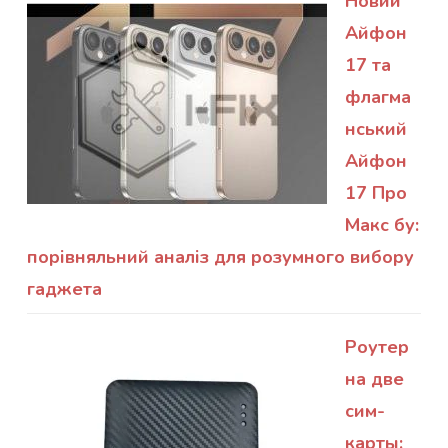
Новий
Айфон
17 та
флагма
нський
Айфон
17 Про
Макс бу:
порівняльний аналіз для розумного вибору
гаджета
Роутер
на две
сим-
карты: