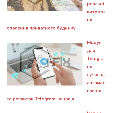
реальні
витрати
на
опалення приватного будинку
Модулі
для
Telegra
m:
сучасна
автомат
изація
та розвиток Telegram-каналів