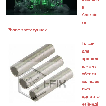
в
Android
та
iPhone застосунках
Гільзи
для
проводі
в: чому
обтиск
залишає
ться
одним із
найнаді