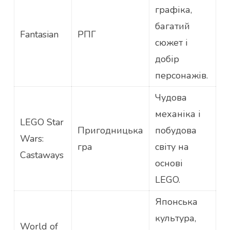
графіка,
багатий
Fantasian
РПГ
сюжет і
добір
персонажів.
Чудова
механіка і
LEGO Star
Пригодницька
побудова
Wars:
гра
світу на
Castaways
основі
LEGO.
Японська
культура,
World of