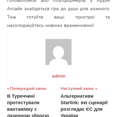
головоломок або платформерів, у Apple
Arcade знайдеться гра до душі для кожного.
Тож готуйте ваші пристрої та
насолоджуйтесь новими враженнями!
admin
Навігація
Попередній запис
Наступний запис
В Туреччині
Альтернативи
записів
протестували
Starlink: які сценарії
вантажівку з
розглядає ЄС для
лазерною зброєю
України