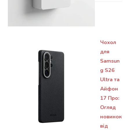
Чохол
для
Samsun
g S26
Ultra та
Айфон
17 Про:
Огляд
новинок
від