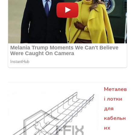
Металев
і лотки
для
кабельн
их