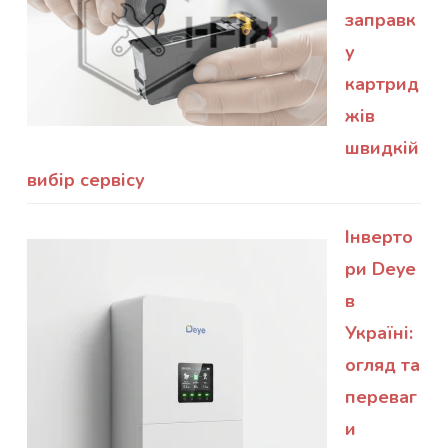
заправк
у
картрид
жів
швидкій
вибір сервісу
Інверто
ри Deye
в
Україні:
огляд та
переваг
и