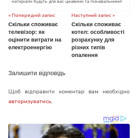
матеріали будуть для вас цікавими та пізнавальними!
Навігація
Попередній запис
Наступний запис
Скільки споживає
Скільки споживає
записів
телевізор: як
котел: особливості
оцінити витрати на
розрахунку для
електроенергію
різних типів
опалення
Залишити відповідь
Щоб відправити коментар вам необхідно
авторизуватись
.