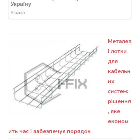
Металев
і лотки
для
кабельн
их
систем:
рішення
, яке
економ
ить час і забезпечує порядок