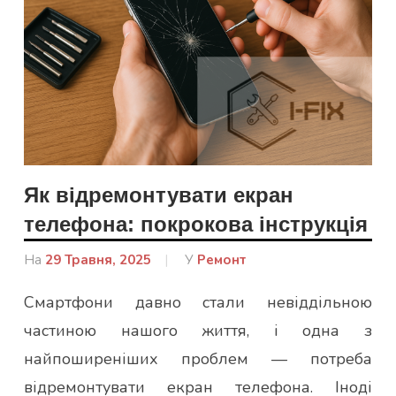
Як відремонтувати екран
телефона: покрокова інструкція
На
29 Травня, 2025
Від
У
Ремонт
Гапон
Смартфони давно стали невіддільною
Юлія
частиною нашого життя, і одна з
найпоширеніших проблем — потреба
відремонтувати екран телефона. Іноді