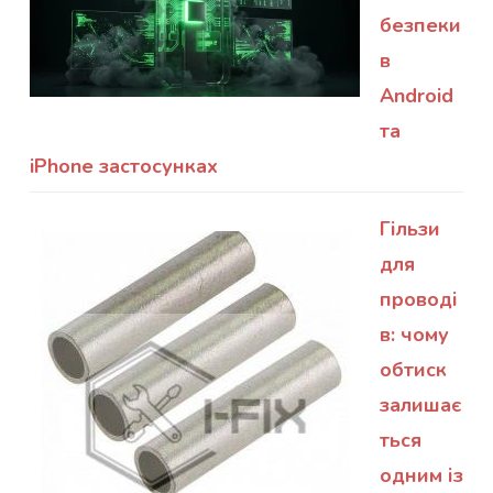
безпеки
в
Android
та
iPhone застосунках
Гільзи
для
проводі
в: чому
обтиск
залишає
ться
одним із