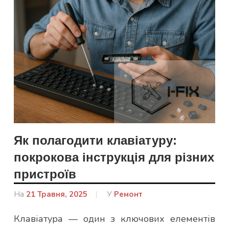
Як полагодити клавіатуру:
покрокова інструкція для різних
пристроїв
На
21 Травня, 2025
Від
У
Ремонт
Гапон
Клавіатура — один з ключових елементів
Юлія