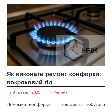
Як виконати ремонт конфорки:
покроковий гід
На
9 Травня, 2025
Від
У
Ремонт
Гапон
Поломка конфорки — поширена побутова
Юлія