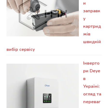
и
заправк
у
картрид
жів
швидкій
вибір сервісу
Інверто
ри Deye
в
Україні:
огляд та
переваг