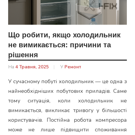
Що робити, якщо холодильник
не вимикається: причини та
рішення
На
4 Травня, 2025
Від
У
Ремонт
Ковальчук
У сучасному побуті холодильник — це одна з
Аліна
найнеобхідніших побутових приладів. Саме
тому ситуація, коли холодильник не
вимикається, викликає тривогу у більшості
користувачів. Постійна робота компресора
може не лише підвищити споживання