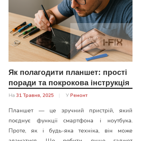
Як полагодити планшет: прості
поради та покрокова інструкція
На
31 Травня, 2025
Від
У
Ремонт
Гапон
Планшет — це зручний пристрій, який
Юлія
поєднує функції смартфона і ноутбука.
Проте, як і будь-яка техніка, він може
зламатися. Що робити, якщо гаджет