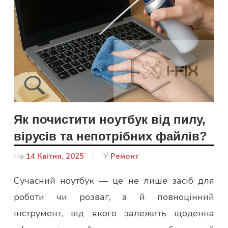
Як почистити ноутбук від пилу,
вірусів та непотрібних файлів?
На
14 Квітня, 2025
Від
У
Ремонт
Гапон
Сучасний ноутбук — це не лише засіб для
Юлія
роботи чи розваг, а й повноцінний
інструмент, від якого залежить щоденна