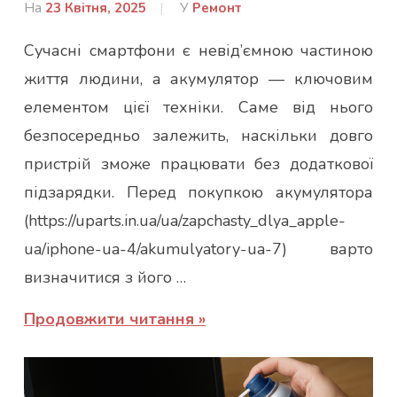
На
23 Квітня, 2025
Від
У
Ремонт
Ковальчук
Сучасні смартфони є невід’ємною частиною
Аліна
життя людини, а акумулятор — ключовим
елементом цієї техніки. Саме від нього
безпосередньо залежить, наскільки довго
пристрій зможе працювати без додаткової
підзарядки. Перед покупкою акумулятора
(https://uparts.in.ua/ua/zapchasty_dlya_apple-
ua/iphone-ua-4/akumulyatory-ua-7) варто
визначитися з його …
Продовжити читання