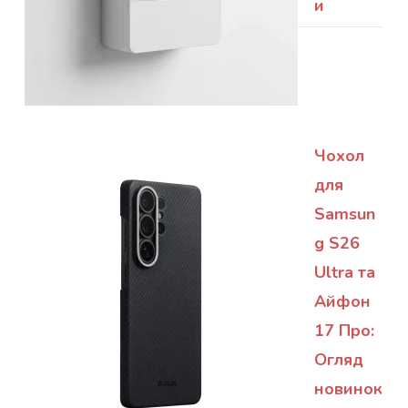
и
Чохол
для
Samsun
g S26
Ultra та
Айфон
17 Про:
Огляд
новинок