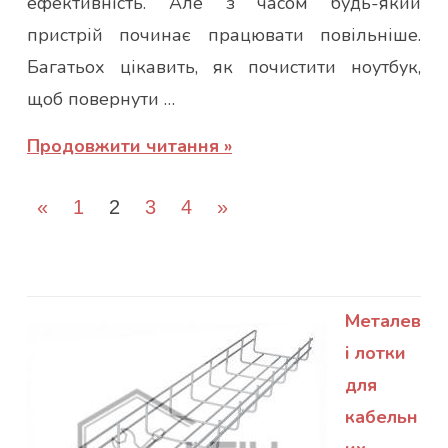
ефективність. Але з часом будь-який
пристрій починає працювати повільніше.
Багатьох цікавить, як почистити ноутбук,
щоб повернути …
Продовжити читання
Пагінація
Попередні
Наступні
«
1
2
3
4
»
записів
записи
записи
Металев
і лотки
для
кабельн