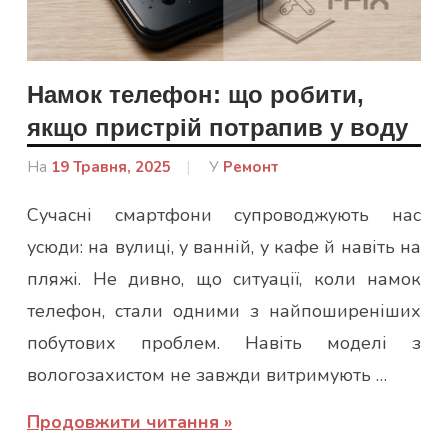
Намок телефон: що робити,
якщо пристрій потрапив у воду
На
19 Травня, 2025
Від
У
Ремонт
Гапон
Сучасні смартфони супроводжують нас
Юлія
усюди: на вулиці, у ванній, у кафе й навіть на
пляжі. Не дивно, що ситуації, коли намок
телефон, стали одними з найпоширеніших
побутових проблем. Навіть моделі з
вологозахистом не завжди витримують …
Продовжити читання