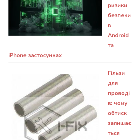
ризики
безпеки
в
Android
та
iPhone застосунках
Гільзи
для
проводі
в: чому
обтиск
залишає
ться