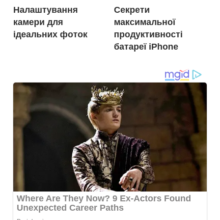
Налаштування
Секрети
записів
камери для
максимальної
ідеальних фоток
продуктивності
батареї iPhone