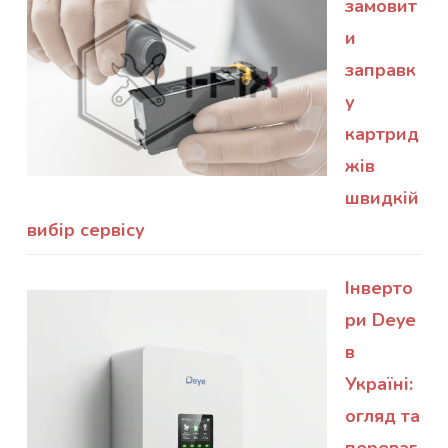
замовит
и
заправк
у
картрид
жів
швидкій
вибір сервісу
Інверто
ри Deye
в
Україні:
огляд та
переваг