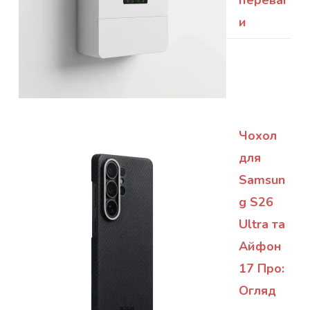
и
Чохол
для
Samsun
g S26
Ultra та
Айфон
17 Про:
Огляд