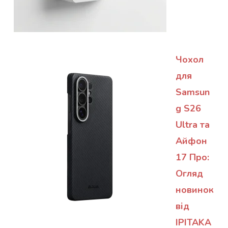
Чохол
для
Samsun
g S26
Ultra та
Айфон
17 Про:
Огляд
новинок
від
IPITAKA