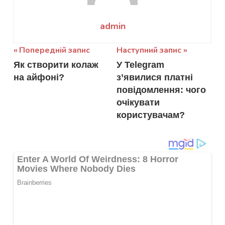
admin
Навігація
Попередній запис
Наступний запис
Як створити колаж
У Telegram
записів
на айфоні?
з’явилися платні
повідомлення: чого
очікувати
користувачам?