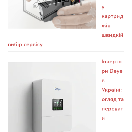
у
картрид
жів
швидкій
вибір сервісу
Інверто
ри Deye
в
Україні:
огляд та
переваг
и