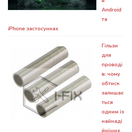
в
Android
та
iPhone застосунках
Гільзи
для
проводі
в: чому
обтиск
залишає
ться
одним із
найнаді
йніших