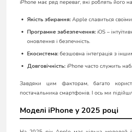
iPhone має ряд переваг, які роблять його 
Якість збирання:
Apple славиться своїми
Програмне забезпечення:
iOS – інтуїти
оновлення і безпечність.
Екосистема:
безшовна інтеграція з інши
Довговічність:
iPhone часто служить наб
Завдяки цим факторам, багато корист
постачальника смартфонів. І ось ми підійш
Моделі iPhone у 2025 році
На 2025 рік Apple має кілька моделей i