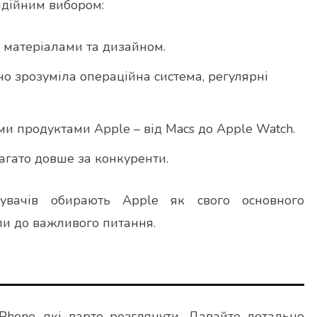
надійним вибором:
 матеріалами та дизайном.
вно зрозуміла операційна система, регулярні
ми продуктами Apple – від Macs до Apple Watch.
агато довше за конкуренти.
увачів обирають Apple як свого основного
ли до важливого питання.
Phone, які варто розглянути. Давайте детально