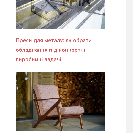
Преси для металу: як обрати
обладнання під конкретні
виробничі задачі