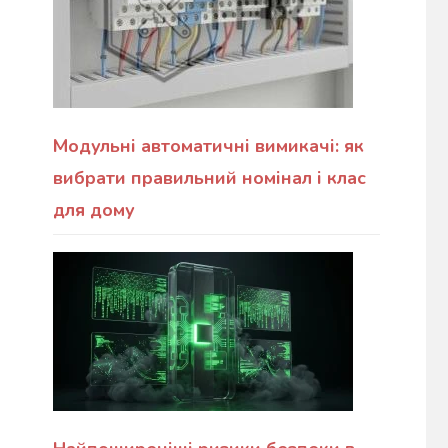
Модульні автоматичні вимикачі: як
вибрати правильний номінал і клас
для дому