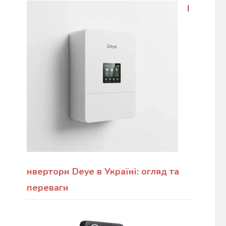
І
нвертори Deye в Україні: огляд та
переваги