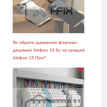
Як обрати ідеальний флагман:
дешевий Айфон 15 бу чи кращий
Айфон 15 Про?