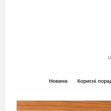
Перейти
до
вмісту
Ц
Новини
Корисні пора