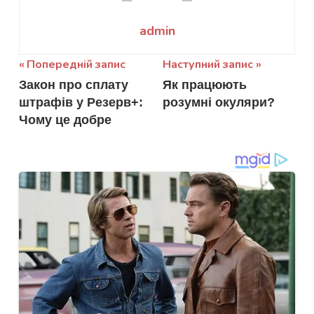
admin
Навігація
Попередній запис
Наступний запис
Закон про сплату
Як працюють
записів
штрафів у Резерв+:
розумні окуляри?
Чому це добре