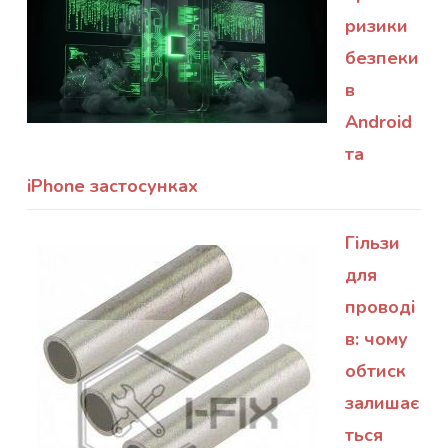
ризики
безпеки
в
Android
та
iPhone застосунках
Гільзи
для
проводі
в: чому
обтиск
залишає
ться