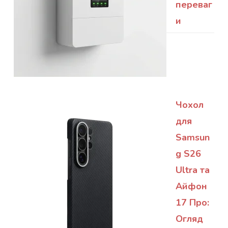
переваг
и
Чохол
для
Samsun
g S26
Ultra та
Айфон
17 Про:
Огляд