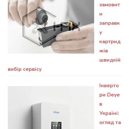
замовит
и
заправк
у
картрид
жів
швидкій
вибір сервісу
Інверто
ри Deye
в
Україні:
огляд та