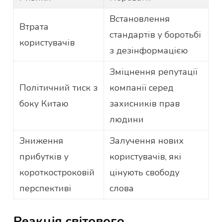
Встановлення
Втрата
стандартів у боротьбі
користувачів
з дезінформацією
Зміцнення репутації
Політичний тиск з
компанії серед
боку Китаю
захисників прав
людини
Зниження
Залучення нових
прибутків у
користувачів, які
короткостроковій
цінують свободу
перспективі
слова
Реакція світового