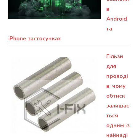
в
Android
та
iPhone застосунках
Гільзи
для
проводі
в: чому
обтиск
залишає
ться
одним із
найнаді