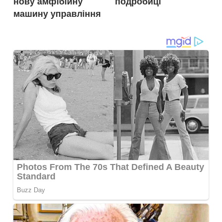
нову амфібійну
подробиці
машину управління