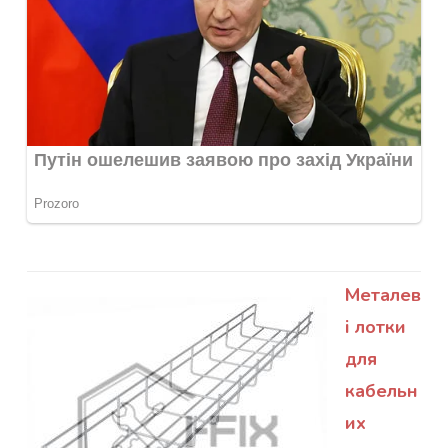
Металев
і лотки
для
кабельн
их