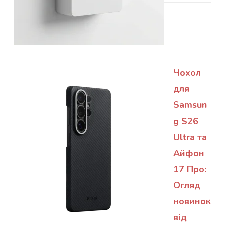
Чохол
для
Samsun
g S26
Ultra та
Айфон
17 Про:
Огляд
новинок
від