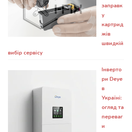
заправк
у
картрид
жів
швидкій
вибір сервісу
Інверто
ри Deye
в
Україні:
огляд та
переваг
и