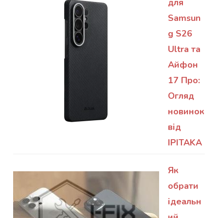
для
Samsun
g S26
Ultra та
Айфон
17 Про:
Огляд
новинок
від
IPITAKA
Як
обрати
ідеальн
ий