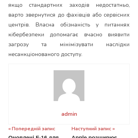
якщо стандартних заходів недостатньо,
варто звернутися до фахівців або сервісних
центрів. Власна обізнаність у питаннях
кібербезпеки допомагає вчасно виявити
загрозу та мінімізувати наслідки
несанкціонованого доступу.
admin
Навігація
Попередній запис
Наступний запис
Оновлені F-16 для
Apple розширює