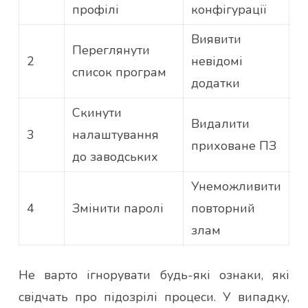
профілі
конфігурації
Виявити
Переглянути
2
невідомі
список програм
додатки
Скинути
Видалити
3
налаштування
приховане ПЗ
до заводських
Унеможливити
4
Змінити паролі
повторний
злам
Не варто ігнорувати будь-які ознаки, які
свідчать про підозрілі процеси. У випадку,