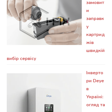
замовит
и
заправк
у
картрид
жів
швидкій
вибір сервісу
Інверто
ри Deye
в
Україні:
огляд та