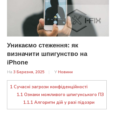
Уникаємо стеження: як
визначити шпигунство на
iPhone
На
3 Березня, 2025
Від
У
Новини
admin
1
Сучасні загрози конфіденційності
1.1
Ознаки можливого шпигунського ПЗ
1.1.1
Алгоритм дій у разі підозри