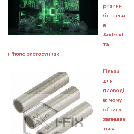
ризики
безпеки
в
Android
та
iPhone застосунках
Гільзи
для
проводі
в: чому
обтиск
залишає
ться