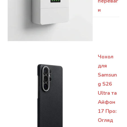
переваг
и
Чохол
для
Samsun
g S26
Ultra та
Айфон
17 Про:
Огляд