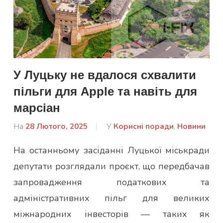
У Луцьку не вдалося схвалити
пільги для Apple та навіть для
марсіан
На
28 Лютого, 2025
Від
У
Корисні поради
,
Новини
admin
На останньому засіданні Луцької міськради
депутати розглядали проєкт, що передбачав
запровадження податкових та
адміністративних пільг для великих
міжнародних інвесторів — таких як