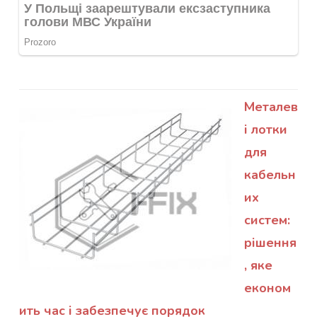
Металев
і лотки
для
кабельн
их
систем:
рішення
, яке
економ
ить час і забезпечує порядок