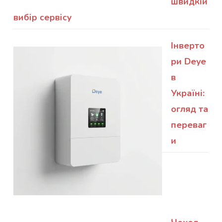
швидкій
вибір сервісу
Інверто
ри Deye
в
Україні:
огляд та
переваг
и