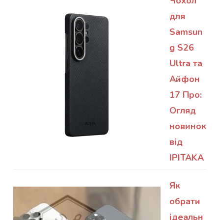
Чохол
для
Samsun
g S26
Ultra та
Айфон
17 Про:
Огляд
новинок
від
IPITAKA
Як
обрати
ідеальн