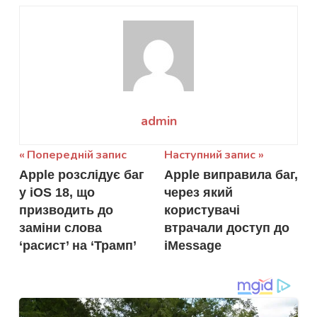
admin
Навігація
Попередній запис
Наступний запис
Apple розслідує баг
Apple виправила баг,
записів
у iOS 18, що
через який
призводить до
користувачі
заміни слова
втрачали доступ до
‘расист’ на ‘Трамп’
iMessage