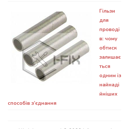
Гільзи
для
проводі
в: чому
обтиск
залишає
ться
одним із
найнаді
йніших
способів з’єднання