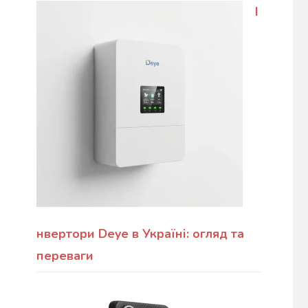
І
нвертори Deye в Україні: огляд та
переваги