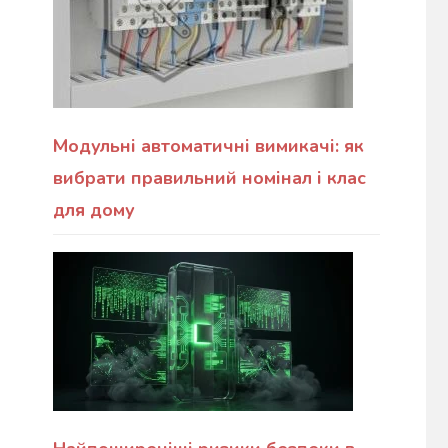
Модульні автоматичні вимикачі: як
вибрати правильний номінал і клас
для дому