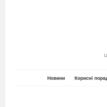
Перейти
до
вмісту
Ц
Новини
Корисні пора