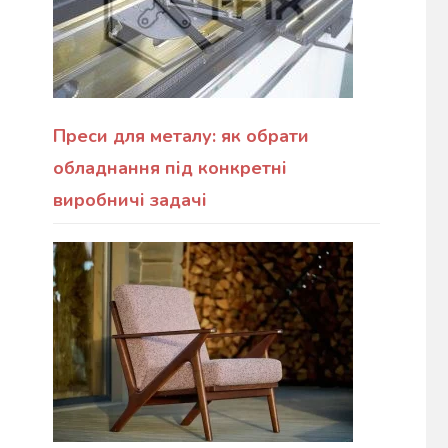
Преси для металу: як обрати
обладнання під конкретні
виробничі задачі