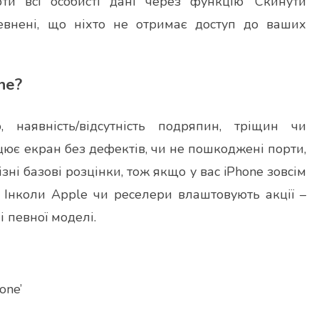
ти всі особисті дані через функцію ‘Скинути
певнені, що ніхто не отримає доступ до ваших
ne?
 наявність/відсутність подряпин, тріщин чи
цює екран без дефектів, чи не пошкоджені порти,
зні базові розцінки, тож якщо у вас iPhone зовсім
. Інколи Apple чи реселери влаштовують акції –
 певної моделі.
one’