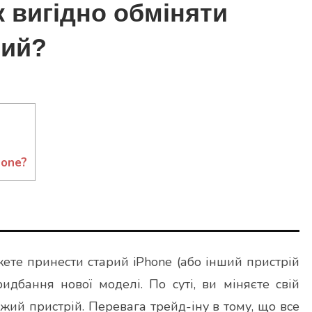
як вигідно обміняти
вий?
hone?
жете принести старий iPhone (або інший пристрій
идбання нової моделі. По суті, ви міняєте свій
віжий пристрій. Перевага трейд-іну в тому, що все