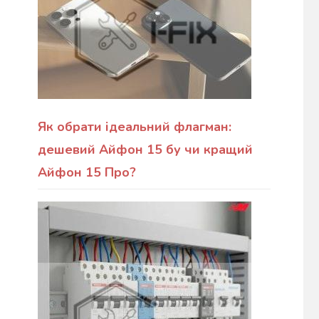
Як обрати ідеальний флагман:
дешевий Айфон 15 бу чи кращий
Айфон 15 Про?