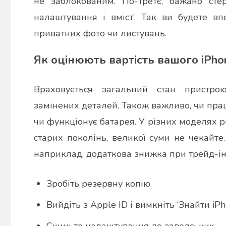
не заблокованим. По-третє, бажано стер
налаштування і вміст’. Так ви будете в
приватних фото чи листувань.
Як оцінюють вартість вашого iPho
Враховується загальний стан пристрою,
замінених деталей. Також важливо, чи пра
чи функціонує батарея. У різних моделях рі
старих поколінь, великої суми не чекайте
наприклад, додаткова знижка при трейд-іні
Зробіть резервну копію
Вийдіть з Apple ID і вимкніть ‘Знайти iPh
Скиньте налаштування до заводських