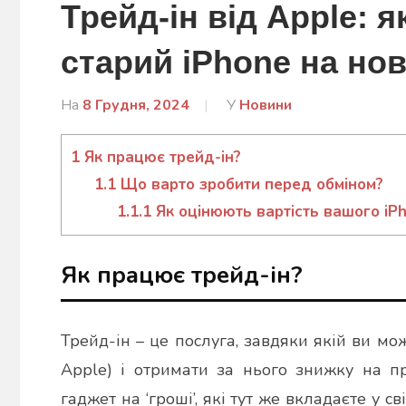
Трейд-ін від Apple: 
старий iPhone на но
На
8 Грудня, 2024
Від
У
Новини
admin
1
Як працює трейд-ін?
1.1
Що варто зробити перед обміном?
1.1.1
Як оцінюють вартість вашого iP
Як працює трейд-ін?
Трейд-ін – це послуга, завдяки якій ви мо
Apple) і отримати за нього знижку на пр
гаджет на ‘гроші’, які тут же вкладаєте у с