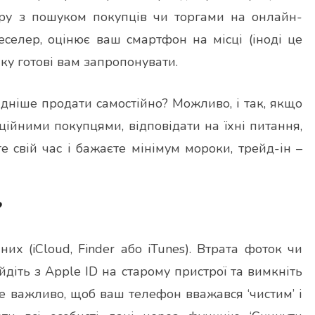
ору з пошуком покупців чи торгами на онлайн-
селер, оцінює ваш смартфон на місці (іноді це
ку готові вам запропонувати.
гідніше продати самостійно? Можливо, і так, якщо
нційними покупцями, відповідати на їхні питання,
е свій час і бажаєте мінімум мороки, трейд-ін –
?
их (iCloud, Finder або iTunes). Втрата фоток чи
йдіть з Apple ID на старому пристрої та вимкніть
 Це важливо, щоб ваш телефон вважався ‘чистим’ і