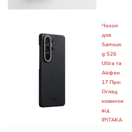
Чохол
для
Samsun
g S26
Ultra та
Айфон
17 Про:
Огляд
новинок
від
IPITAKA