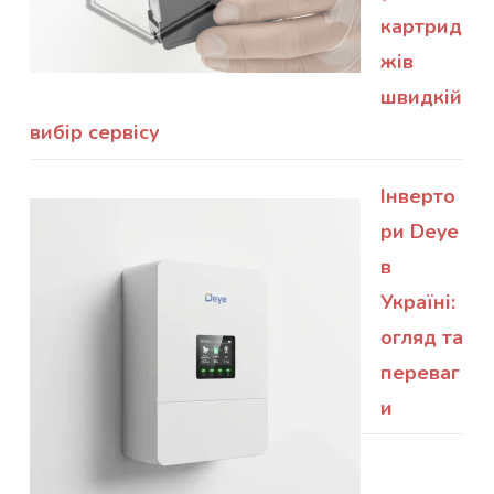
картрид
жів
швидкій
вибір сервісу
Інверто
ри Deye
в
Україні:
огляд та
переваг
и