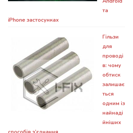
Android
та
iPhone застосунках
Гільзи
для
проводі
в: чому
обтиск
залишає
ться
одним із
найнаді
йніших
способів з’єднання