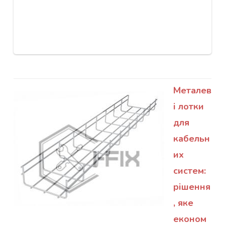
Металев
і лотки
для
кабельн
их
систем:
рішення
, яке
економ