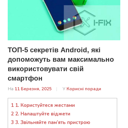
ТОП-5 секретів Android, які
допоможуть вам максимально
використовувати свій
смартфон
На
11 Березня, 2025
Від
У
Корисні поради
admin
1
1. Користуйтеся жестами
2
2. Налаштуйте віджети
3
3. Звільняйте пам’ять пристрою