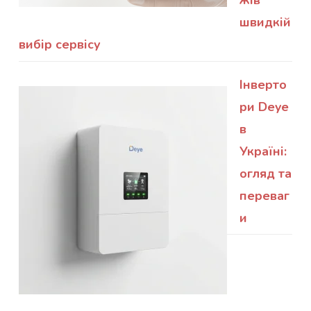
жів
швидкій
вибір сервісу
Інверто
ри Deye
в
Україні:
огляд та
переваг
и