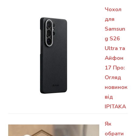
Чохол
для
Samsun
g S26
Ultra та
Айфон
17 Про:
Огляд
новинок
від
IPITAKA
Як
обрати