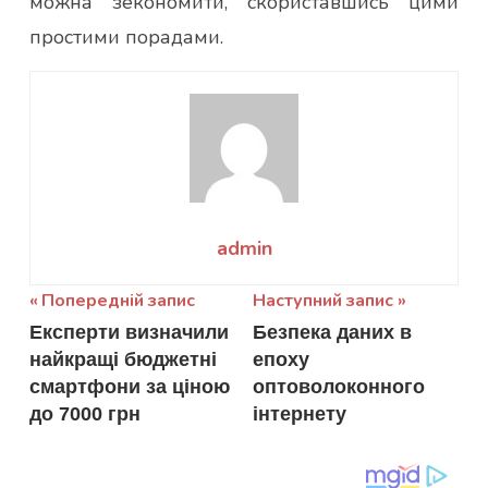
можна зекономити, скориставшись цими
простими порадами.
admin
Навігація
Попередній запис
Наступний запис
Експерти визначили
Безпека даних в
записів
найкращі бюджетні
епоху
смартфони за ціною
оптоволоконного
до 7000 грн
інтернету