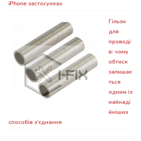
iPhone застосунках
Гільзи
для
проводі
в: чому
обтиск
залишає
ться
одним із
найнаді
йніших
способів з’єднання