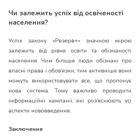
Чи залежить успіх від освіченості
населення?
Успіх закону «Резерв+» значною мірою
залежить від рівня освіти та обізнаності
населення. Чим більше люди обізнані про
власні права і обов’язки, тим активніше вони
можуть використовувати все, що пропонує
нова система. Тому важливо проводити
інформаційні кампанії, які роз’яснюють усі
аспекти нововведення.
Заключение