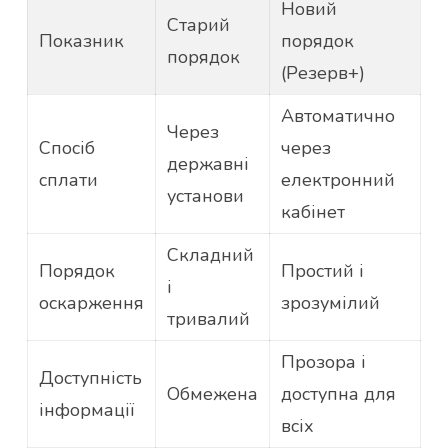
Новий
Старий
Показник
порядок
порядок
(Резерв+)
Автоматично
Через
Спосіб
через
державні
сплати
електронний
установи
кабінет
Складний
Порядок
Простий і
і
оскарження
зрозумілий
тривалий
Прозора і
Доступність
Обмежена
доступна для
інформації
всіх