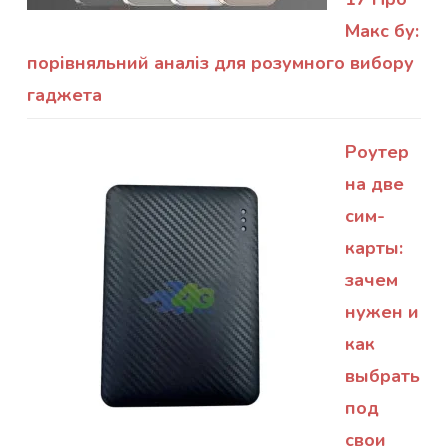
Макс бу:
порівняльний аналіз для розумного вибору
гаджета
Роутер
на две
сим-
карты:
зачем
нужен и
как
выбрать
под
свои