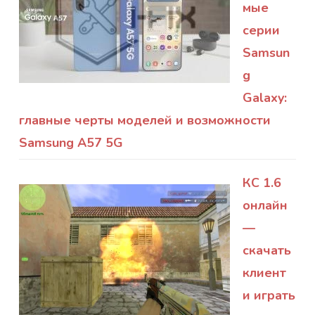
мые
серии
Samsun
g
Galaxy:
главные черты моделей и возможности
Samsung A57 5G
КС 1.6
онлайн
—
скачать
клиент
и играть