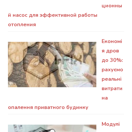
ционны
й насос для эффективной работы
отопления
Економі
я дров
до 30%:
рахуємо
реальні
витрати
на
опалення приватного будинку
Модулі