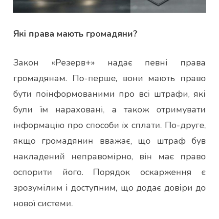
Які права мають громадяни?
Закон «Резерв+» надає певні права
громадянам. По-перше, вони мають право
бути поінформованими про всі штрафи, які
були їм нараховані, а також отримувати
інформацію про способи їх сплати. По-друге,
якщо громадянин вважає, що штраф був
накладений неправомірно, він має право
оспорити його. Порядок оскарження є
зрозумілим і доступним, що додає довіри до
нової системи.