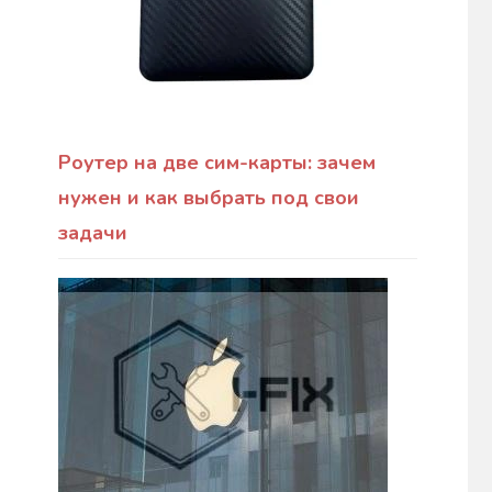
Роутер на две сим-карты: зачем
нужен и как выбрать под свои
задачи