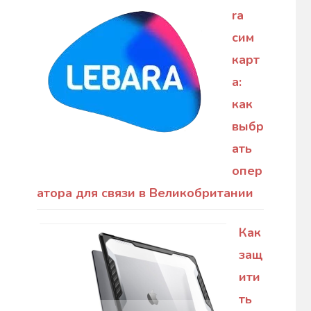
ra
сим
карт
а:
как
выбр
ать
опер
атора для связи в Великобритании
Как
защ
ити
ть