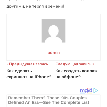
другими, не теряя времени!
admin
Навигация
Предыдущая запись
Следующая запись
Как сделать
Как создать коллаж
по
скриншот на iPhone?
на айфоне?
записям