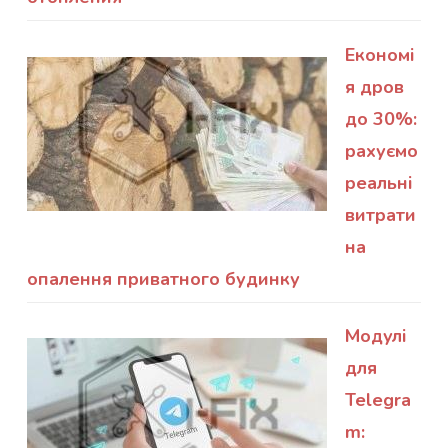
Економі
я дров
до 30%:
рахуємо
реальні
витрати
на
опалення приватного будинку
Модулі
для
Telegra
m: