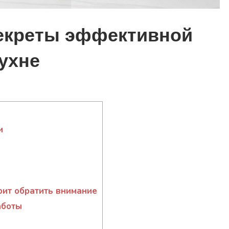
екреты эффективной
кухне
и
оит обратить внимание
аботы