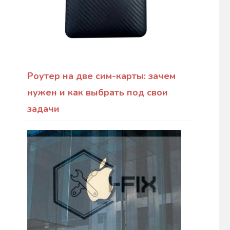
Роутер на две сим-карты: зачем
нужен и как выбрать под свои
задачи