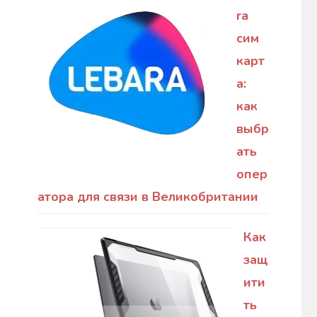
ra
сим
карт
а:
как
выбр
ать
опер
атора для связи в Великобритании
Как
защ
ити
ть