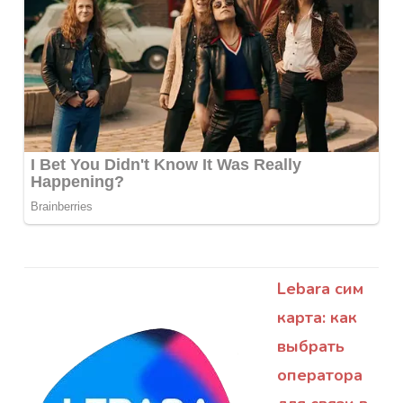
Lebara сим
карта: как
выбрать
оператора