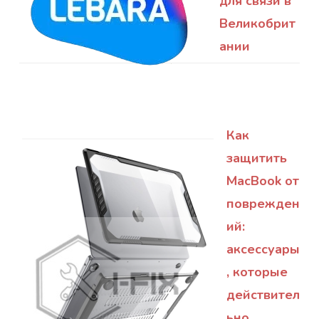
для связи в
Великобрит
ании
Как
защитить
MacBook от
поврежден
ий:
аксессуары
, которые
действител
ьно