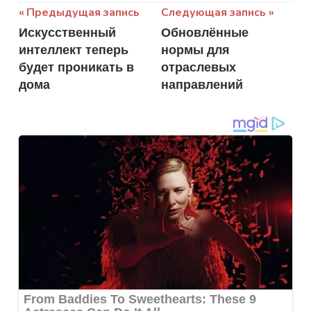
Навигация
Предыдущая запись
Следующая запись
Искусственный
Обновлённые
по
интеллект теперь
нормы для
записям
будет проникать в
отраслевых
дома
направлений