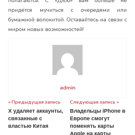
полагаются. С «Дією» вам больше не
придётся мучиться с очередями или
бумажной волокитой. Оставайтесь на связи с
миром новых возможностей!
admin
Навигация
Предыдущая запись
Следующая запись
X удаляет аккаунты,
Владельцы iPhone в
по
связанные с
Европе смогут
записям
властью Китая
поменять карты
Apple на карты