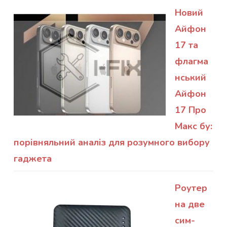
Новий
Айфон
17 та
флагма
нський
Айфон
17 Про
Макс бу:
порівняльний аналіз для розумного вибору
гаджета
Роутер
на две
сим-