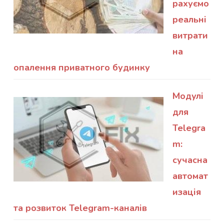
рахуємо
реальні
витрати
на
опалення приватного будинку
Модулі
для
Telegra
m:
сучасна
автомат
изація
та розвиток Telegram-каналів