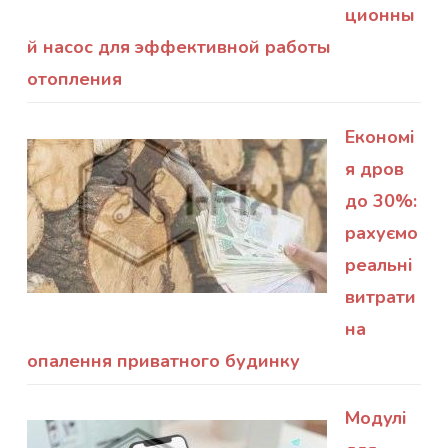
ционны
й насос для эффективной работы
отопления
Економі
я дров
до 30%:
рахуємо
реальні
витрати
на
опалення приватного будинку
Модулі