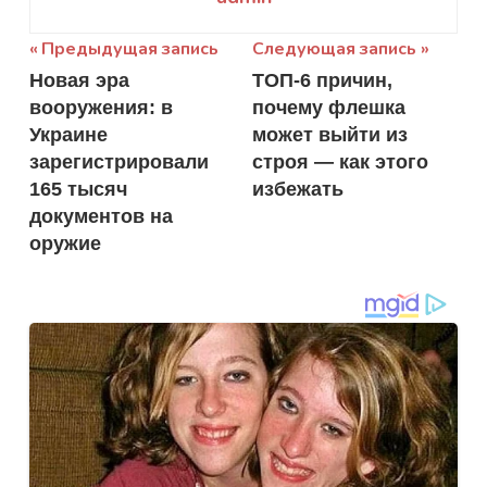
Навигация
Предыдущая запись
Следующая запись
Новая эра
ТОП-6 причин,
по
вооружения: в
почему флешка
записям
Украине
может выйти из
зарегистрировали
строя — как этого
165 тысяч
избежать
документов на
оружие