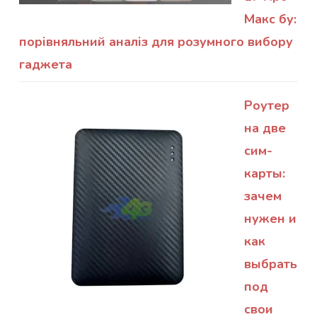
Макс бу:
порівняльний аналіз для розумного вибору
гаджета
Роутер
на две
сим-
карты:
зачем
нужен и
как
выбрать
под
свои