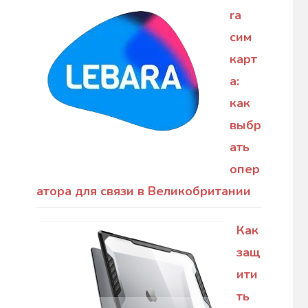
ra
сим
карт
а:
как
выбр
ать
опер
атора для связи в Великобритании
Как
защ
ити
ть