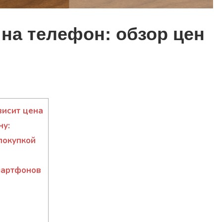
 на телефон: обзор цен
висит цена
ну:
покупкой
мартфонов