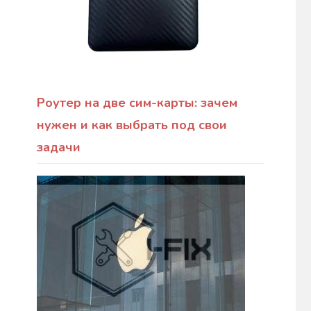
Роутер на две сим-карты: зачем
нужен и как выбрать под свои
задачи