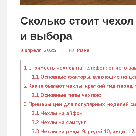
Сколько стоит чехол
и выбора
9 апреля, 2025
От:
Из:
Різне
Ковальчук
Аліна
1
Стоимость чехлов на телефон: от чего за
1.1
Основные факторы, влияющие на це
2
Какие бывают чехлы: краткий гид перед 
2.1
Основные типы чехлов:
3
Примеры цен для популярных моделей с
3.1
Чехлы на айфон:
3.2
Чехлы на самсунг:
3.3
Чехлы на редмі 9, редмі 10, редмі 12: