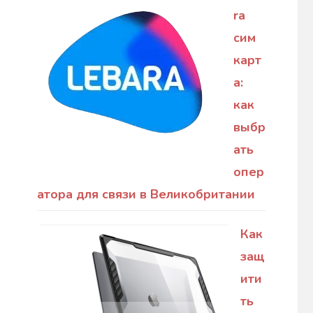
ra
сим
карт
а:
как
выбр
ать
опер
атора для связи в Великобритании
Как
защ
ити
ть