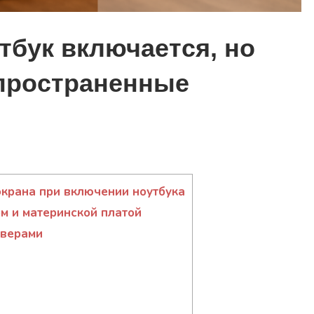
утбук включается, но
пространенные
крана при включении ноутбука
ом и материнской платой
йверами