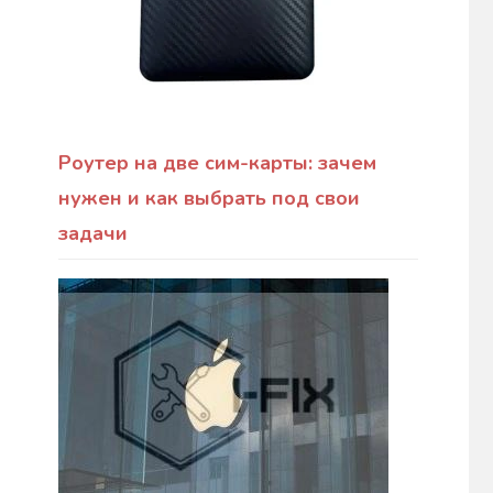
Роутер на две сим-карты: зачем
нужен и как выбрать под свои
задачи