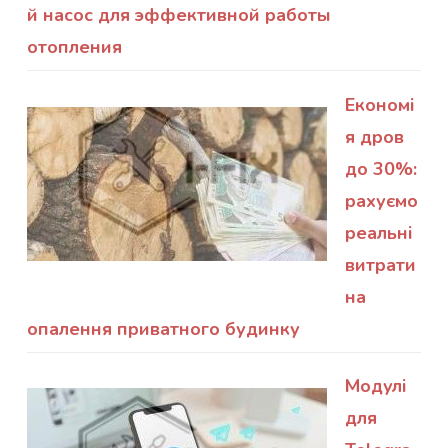
й насос для эффективной работы
отопления
Економі
я дров
до 30%:
рахуємо
реальні
витрати
на
опалення приватного будинку
Модулі
для