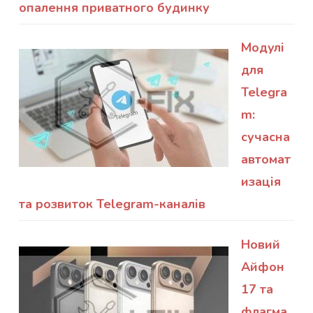
опалення приватного будинку
Модулі
для
Telegra
m:
сучасна
автомат
изація
та розвиток Telegram-каналів
Новий
Айфон
17 та
флагма