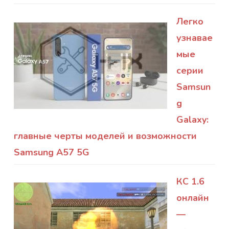
Легко
узнавае
мые
серии
Samsun
g
Galaxy:
главные черты моделей и возможности
Samsung A57 5G
КС 1.6
онлайн
—