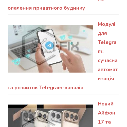
опалення приватного будинку
Модулі
для
Telegra
m:
сучасна
автомат
изація
та розвиток Telegram-каналів
Новий
Айфон
17 та