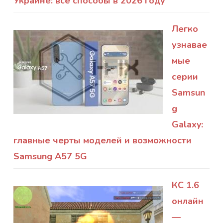
Украине: все способы в 2026 году
Легко
узнавае
мые
серии
Samsun
g
Galaxy:
главные черты моделей и возможности
Samsung A57 5G
КС 1.6
онлайн
—