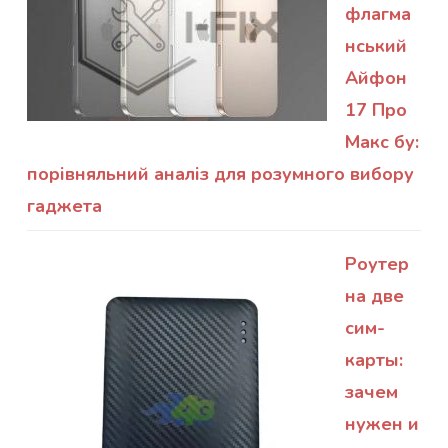
флагма
нський
Айфон
17 Про
Макс бу:
порівняльний аналіз для розумного вибору
гаджета
Роутер
на две
сим-
карты:
зачем
нужен и