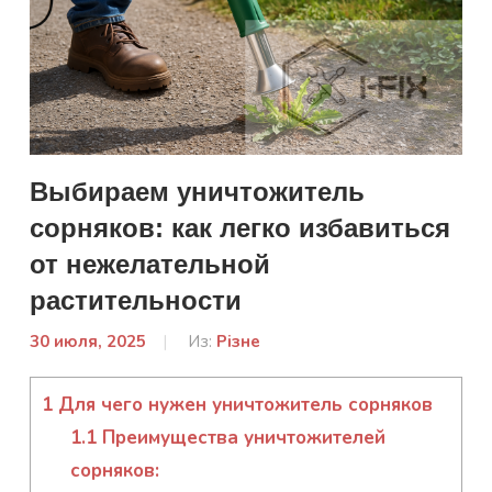
Выбираем уничтожитель
сорняков: как легко избавиться
от нежелательной
растительности
30 июля, 2025
От:
Из:
Різне
Гапон
Юлія
1
Для чего нужен уничтожитель сорняков
1.1
Преимущества уничтожителей
сорняков: