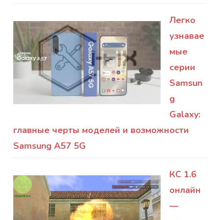
Легко
узнавае
мые
серии
Samsun
g
Galaxy:
главные черты моделей и возможности
Samsung A57 5G
КС 1.6
онлайн
—