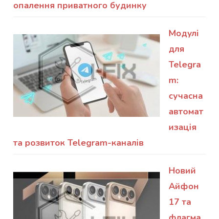
опалення приватного будинку
Модулі
для
Telegra
m:
сучасна
автомат
изація
та розвиток Telegram-каналів
Новий
Айфон
17 та
флагма