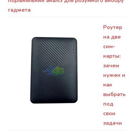
порівняльний аналіз для розумного вибору
гаджета
Роутер
на две
сим-
карты:
зачем
нужен и
как
выбрать
под
свои
задачи