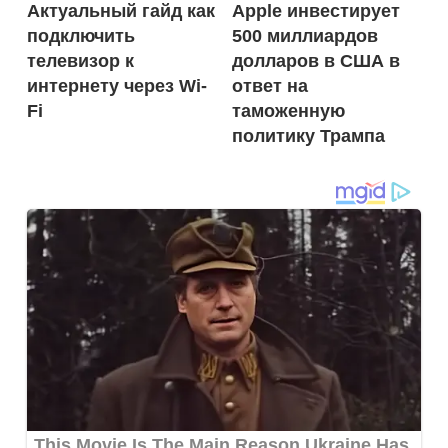
Актуальный гайд как
Apple инвестирует
по
подключить
500 миллиардов
записям
телевизор к
долларов в США в
интернету через Wi-
ответ на
Fi
таможенную
политику Трампа