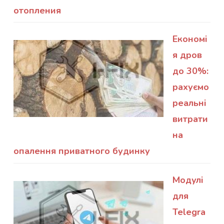
отопления
Економі
я дров
до 30%:
рахуємо
реальні
витрати
на
опалення приватного будинку
Модулі
для
Telegra