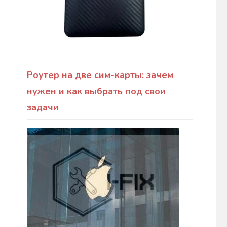
Роутер на две сим-карты: зачем
нужен и как выбрать под свои
задачи