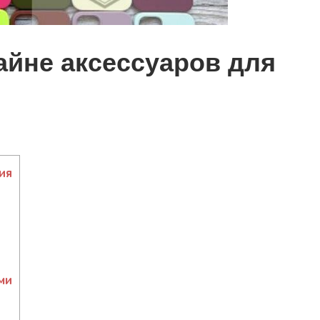
айне аксессуаров для
ия
ми