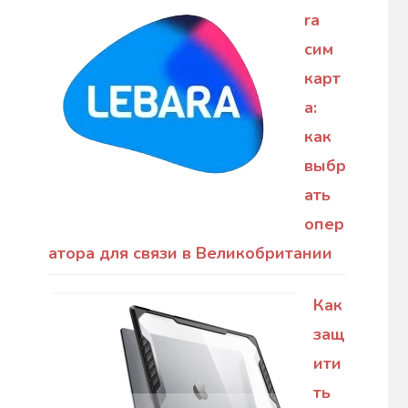
ra
сим
карт
а:
как
выбр
ать
опер
атора для связи в Великобритании
Как
защ
ити
ть