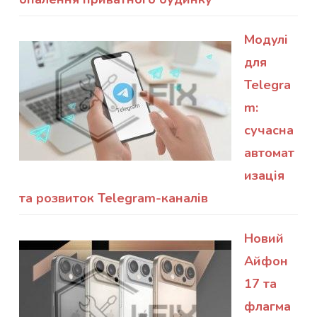
Модулі
для
Telegra
m:
сучасна
автомат
изація
та розвиток Telegram-каналів
Новий
Айфон
17 та
флагма