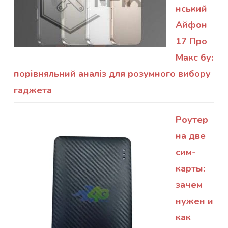
нський
Айфон
17 Про
Макс бу:
порівняльний аналіз для розумного вибору
гаджета
Роутер
на две
сим-
карты:
зачем
нужен и
как