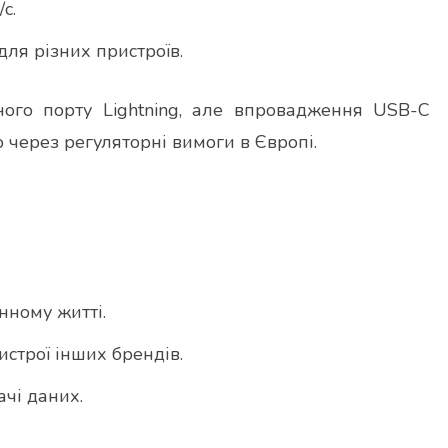
с.
ля різних пристроїв.
ого порту Lightning, але впровадження USB-C
ю через регуляторні вимоги в Європі.
нному житті.
строї інших брендів.
чі даних.