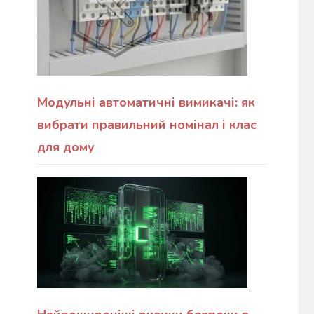
Модульні автоматичні вимикачі: як
вибрати правильний номінал і клас
для дому