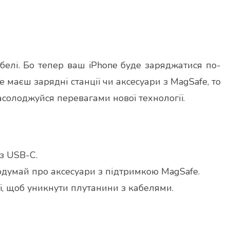
кабелі. Бо тепер ваш iPhone буде заряджатися по-
е маєш зарядні станції чи аксесуари з MagSafe, то
насолоджуйся перевагами нової технології.
 з USB-C.
одумай про аксесуари з підтримкою MagSafe.
ї, щоб уникнути плутанини з кабелями.