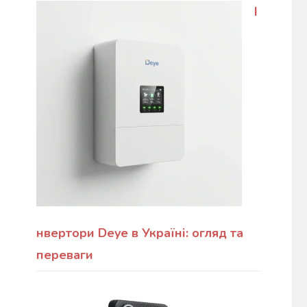
І
нвертори Deye в Україні: огляд та
переваги