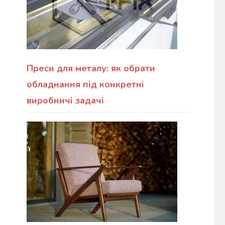
Преси для металу: як обрати
обладнання під конкретні
виробничі задачі