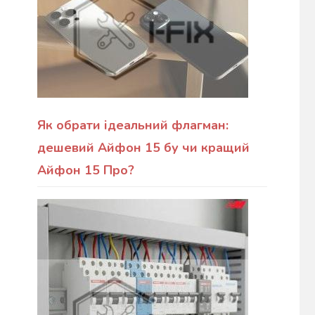
Як обрати ідеальний флагман:
дешевий Айфон 15 бу чи кращий
Айфон 15 Про?