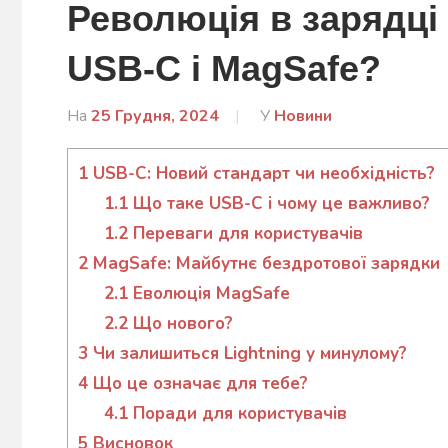
Революція в зарядці 
USB-C і MagSafe?
На
25 Грудня, 2024
Від
У
Новини
admin
1
USB-C: Новий стандарт чи необхідність?
1.1
Що таке USB-C і чому це важливо?
1.2
Переваги для користувачів
2
MagSafe: Майбутнє бездротової зарядки
2.1
Еволюція MagSafe
2.2
Що нового?
3
Чи залишиться Lightning у минулому?
4
Що це означає для тебе?
4.1
Поради для користувачів
5
Висновок