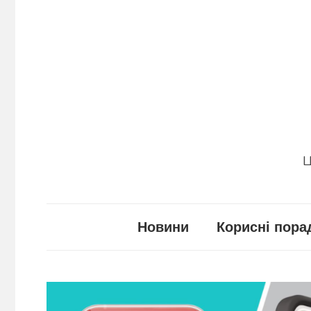
Перейти
до
вмісту
Ц
Новини
Корисні пора