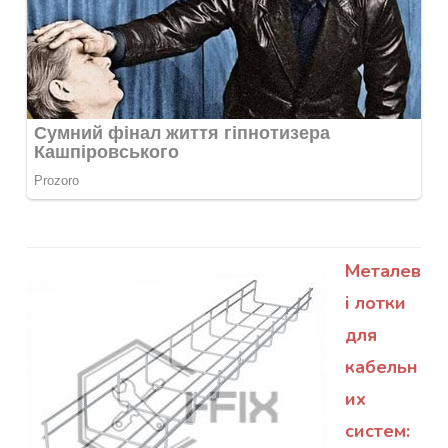
Металев
і лотки
для
кабельн
их
систем: