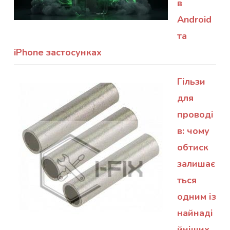
в
Android
та
iPhone застосунках
Гільзи
для
проводі
в: чому
обтиск
залишає
ться
одним із
найнаді
йніших