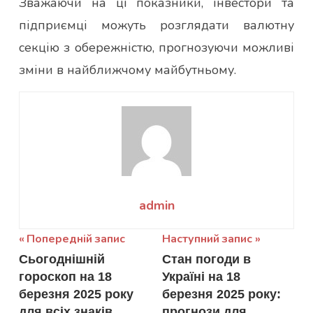
Зважаючи на ці показники, інвестори та
підприємці можуть розглядати валютну
секцію з обережністю, прогнозуючи можливі
зміни в найближчому майбутньому.
admin
Навігація
Попередній запис
Наступний запис
Сьогоднішній
Стан погоди в
записів
гороскоп на 18
Україні на 18
березня 2025 року
березня 2025 року:
для всіх знаків
прогнози для