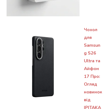
Чохол
для
Samsun
g S26
Ultra та
Айфон
17 Про:
Огляд
новинок
від
IPITAKA