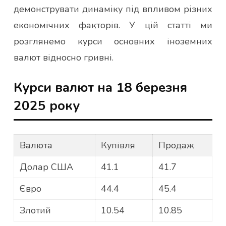
демонструвати динаміку під впливом різних
економічних факторів. У цій статті ми
розглянемо курси основних іноземних
валют відносно гривні.
Курси валют на 18 березня
2025 року
Валюта
Купівля
Продаж
Долар США
41.1
41.7
Євро
44.4
45.4
Злотий
10.54
10.85