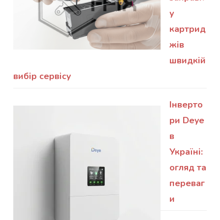
у
картрид
жів
швидкій
вибір сервісу
Інверто
ри Deye
в
Україні:
огляд та
переваг
и