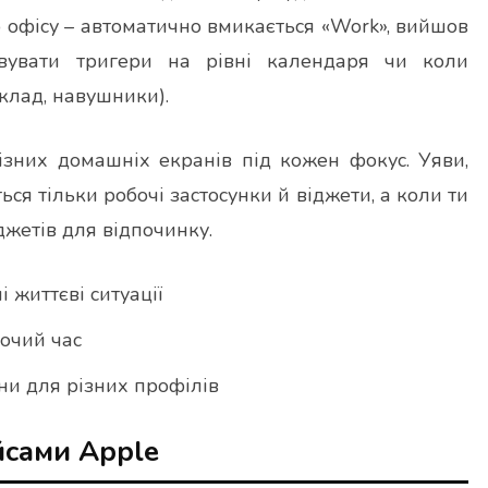
 офісу – автоматично вмикається «Work», вийшов
вувати тригери на рівні календаря чи коли
иклад, навушники).
зних домашніх екранів під кожен фокус. Уяви,
ься тільки робочі застосунки й віджети, а коли ти
іджетів для відпочинку.
 життєві ситуації
бочий час
ни для різних профілів
йсами Apple