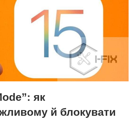
ode”: як
ажливому й блокувати