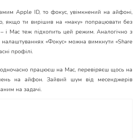
амим Apple ID, то фокус, увімкнений на айфоні,
бто, якщо ти вирішив на «маку» попрацювати без
 – і Mac теж підхопить цей режим. Аналогічно з
 у налаштуваннях «Фокус» можна вимкнути «Share
асні профілі.
и одночасно працюєш на Mac, перевіряєш щось на
млень на айфон. Зайвий шум від месенджерів
аним на задачі.