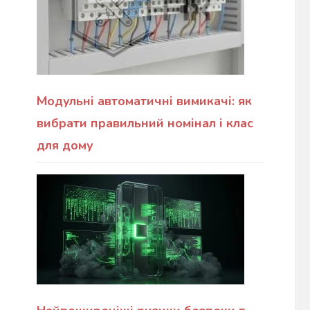
Модульні автоматичні вимикачі: як
вибрати правильний номінал і клас
для дому