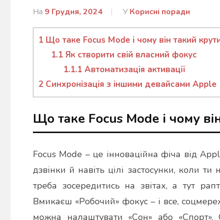
На
9 Грудня, 2024
Від
У
Корисні поради
admin
1
Що таке Focus Mode і чому він такий крут
1.1
Як створити свій власний фокус
1.1.1
Автоматизація активації
2
Синхронізація з іншими девайсами Apple
Що таке Focus Mode і чому ві
Focus Mode – це інноваційна фіча від Apple
дзвінки й навіть цілі застосунки, коли ти 
треба зосередитись на звітах, а тут рап
Вмикаєш «Робочий» фокус – і все, соцмере
можна налаштувати «Сон» або «Спорт». 