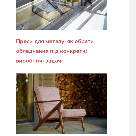
Преси для металу: як обрати
обладнання під конкретні
виробничі задачі