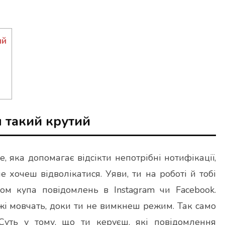
ий
н такий крутий
, яка допомагає відсікти непотрібні нотифікації,
не хочеш відволікатися. Уяви, ти на роботі й тобі
том купа повідомлень в Instagram чи Facebook.
жі мовчать, доки ти не вимкнеш режим. Так само
Суть у тому, що ти керуєш, які повідомлення