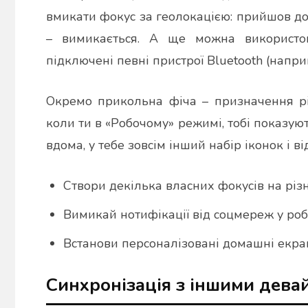
вмикати фокус за геолокацією: прийшов до
– вимикається. А ще можна використо
підключені певні пристрої Bluetooth (напр
Окремо прикольна фіча – призначення рі
коли ти в «Робочому» режимі, тобі показуют
вдома, у тебе зовсім інший набір іконок і в
Створи декілька власних фокусів на різні
Вимикай нотифікації від соцмереж у ро
Встанови персоналізовані домашні екра
Синхронізація з іншими дева