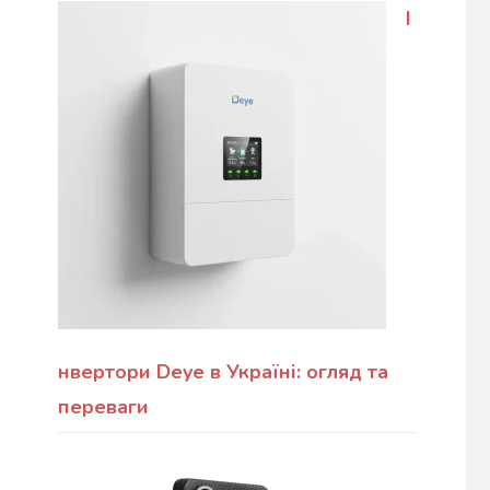
І
нвертори Deye в Україні: огляд та
переваги