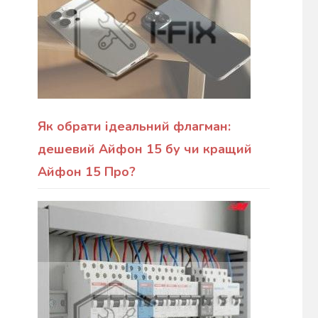
Як обрати ідеальний флагман:
дешевий Айфон 15 бу чи кращий
Айфон 15 Про?