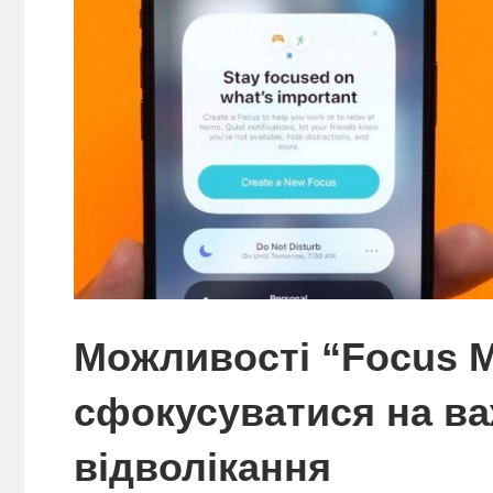
Можливості “Focus M
сфокусуватися на в
відволікання