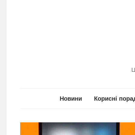
Перейти
до
вмісту
Ц
Новини
Корисні пора