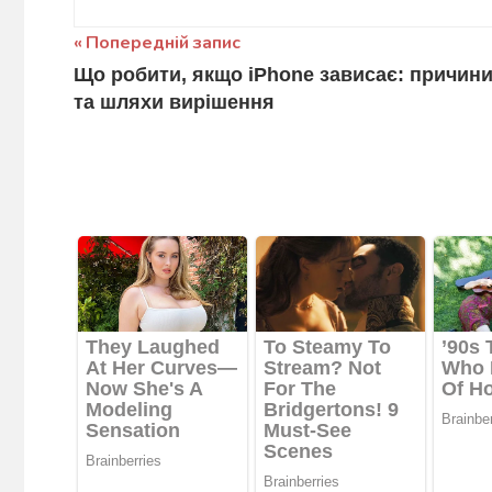
Навігація
Попередній запис
Що робити, якщо iPhone зависає: причин
записів
та шляхи вирішення