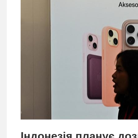
Індонезія планує до