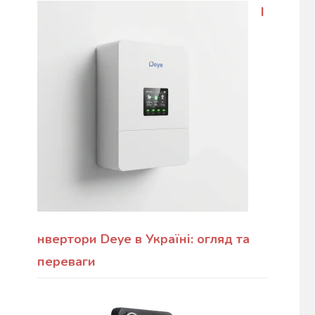
І
нвертори Deye в Україні: огляд та
переваги