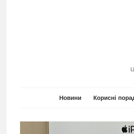
Перейти
до
вмісту
Ц
Новини
Корисні пора