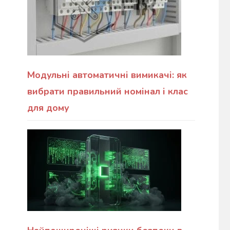
Модульні автоматичні вимикачі: як
вибрати правильний номінал і клас
для дому