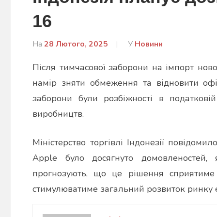
16
На
28 Лютого, 2025
Від
У
Новини
admin
Після тимчасової заборони на імпорт ново
намір зняти обмеження та відновити офі
заборони були розбіжності в податковій
виробництв.
Міністерство торгівлі Індонезії повідом
Apple було досягнуто домовленостей, 
прогнозують, що це рішення сприятиме
стимулюватиме загальний розвиток ринку е