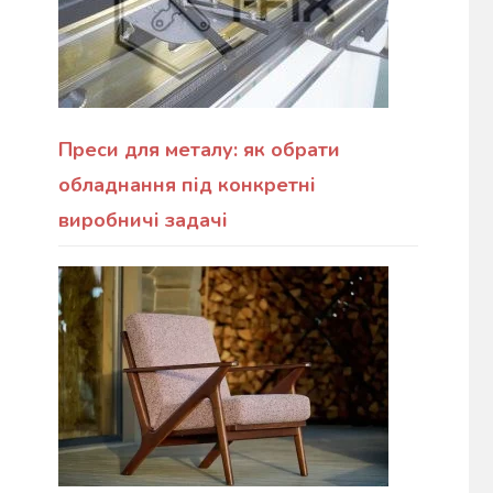
Преси для металу: як обрати
обладнання під конкретні
виробничі задачі