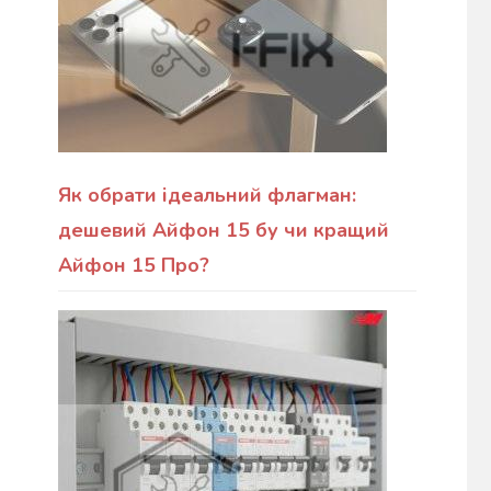
Як обрати ідеальний флагман:
дешевий Айфон 15 бу чи кращий
Айфон 15 Про?