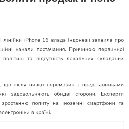
ї лінійки iPhone 16 влада Індонезії заявила про
ційні канали постачання. Причиною первинної
 політиці та відсутність локальних складаних
ило, що після низки перемовин з представниками
які задовольняють обидві сторони. Експерти
 зростанню попиту на іноземні смартфони та
лектроніки в країні.