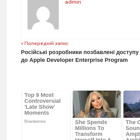
admin
Навігація
Попередній запис
Російські розробники позбавлені доступу
записів
до Apple Developer Enterprise Program