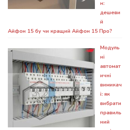
н:
дешеви
й
Айфон 15 бу чи кращий Айфон 15 Про?
Модуль
ні
автомат
ичні
вимикач
і: як
вибрати
правиль
ний