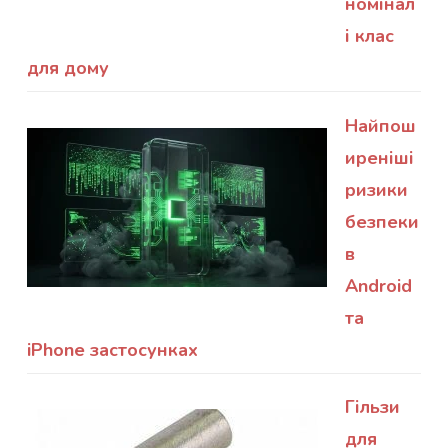
номінал
і клас
для дому
Найпош
иреніші
ризики
безпеки
в
Android
та
iPhone застосунках
Гільзи
для