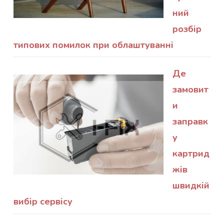
ний
розбір
типових помилок при облаштуванні
Де
замовит
и
заправк
у
картрид
жів
швидкій
вибір сервісу