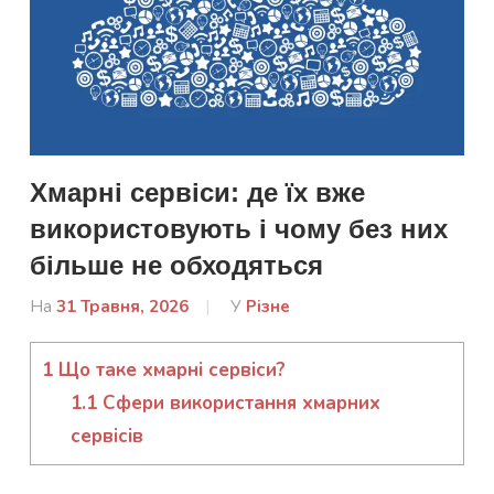
Хмарні сервіси: де їх вже
використовують і чому без них
більше не обходяться
На
31 Травня, 2026
Від
У
Різне
admin
1
Що таке хмарні сервіси?
1.1
Сфери використання хмарних
сервісів