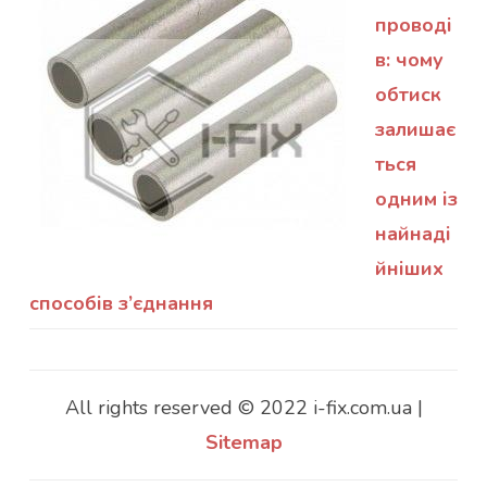
проводі
в: чому
обтиск
залишає
ться
одним із
найнаді
йніших
способів з’єднання
All rights reserved © 2022 i-fix.com.ua |
Sitemap