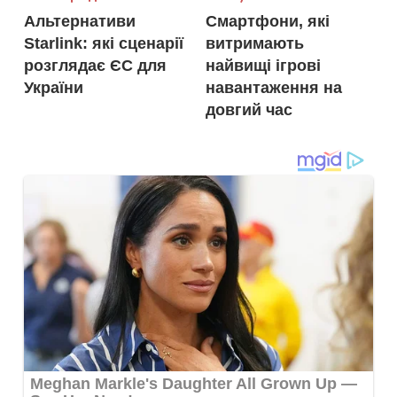
Альтернативи
Смартфони, які
записів
Starlink: які сценарії
витримають
розглядає ЄС для
найвищі ігрові
України
навантаження на
довгий час