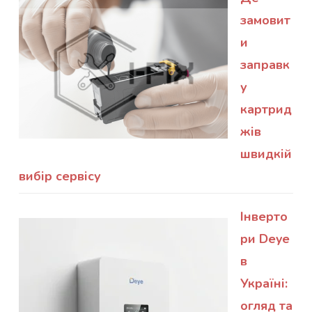
замовит
и
заправк
у
картрид
жів
швидкій
вибір сервісу
Інверто
ри Deye
в
Україні:
огляд та