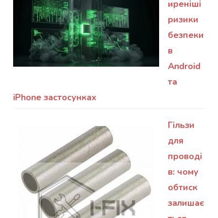
иреніші
ризики
безпеки
в
Android
та
iPhone застосунках
Гільзи
для
проводі
в: чому
обтиск
залишає