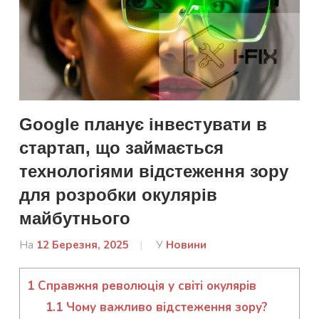
Google планує інвестувати в
стартап, що займається
технологіями відстеження зору
для розробки окулярів
майбутнього
На
12 Березня, 2025
Від
У
Новини
admin
1
Справжня революція у світі окулярів
1.1
Чому важливо відстеження зору?