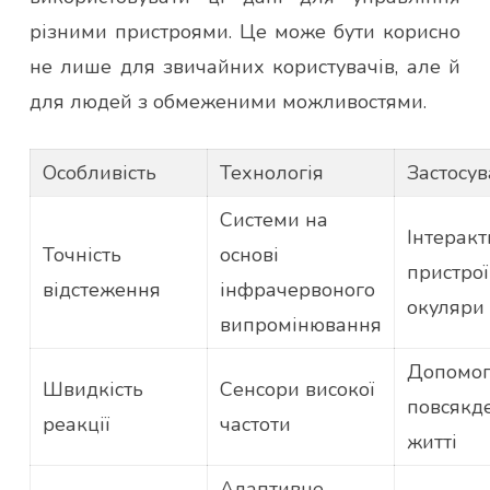
різними пристроями. Це може бути корисно
не лише для звичайних користувачів, але й
для людей з обмеженими можливостями.
Особливість
Технологія
Застосу
Системи на
Інтеракт
Точність
основі
пристрої
відстеження
інфрачервоного
окуляри
випромінювання
Допомог
Швидкість
Сенсори високої
повсякд
реакції
частоти
житті
Адаптивне