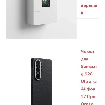
переваг
и
Чохол
для
Samsun
g S26
Ultra та
Айфон
17 Про:
Огляд